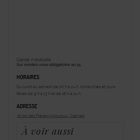
Garde médicale
Sur rendez-vous obligatoire au 15.
HORAIRES
Du lundi au samedi de 20 h à 24 h, dimanches et jours
fériés de 9 h à 13 h et de 16 h à 24 h.
ADRESSE
10 bd des Frères-Vigouroux, Clamart.
À voir aussi