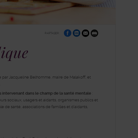
sur
sur
par
PARTAGER :
Facebook
Linkedin
e-
Imprimer
mail
lique
sée par Jacqueline Belhomme, maire de Malakoff, et
.
s intervenant dans le champ de la santé mentale
:
lleurs sociaux, usagers et aidants, organismes publics et
 de santé, associations de familles et d’aidants,