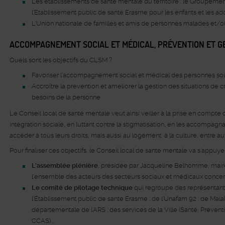
Les établissements de santé mentale du territoire : le Groupement
l’Etablissement public de santé Erasme pour les enfants et les ado
L’Union nationale de familles et amis de personnes malades et
ACCOMPAGNEMENT SOCIAL ET MÉDICAL, PRÉVENTION ET GE
Quels sont les objectifs du CLSM ?
Favoriser l’accompagnement social et médical des personnes sou
Accroître la prévention et améliorer la gestion des situations de 
besoins de la personne.
Le Conseil local de santé mentale veut ainsi veiller à la prise en compte d
intégration sociale, en luttant contre la stigmatisation, en les accompagna
accéder à tous leurs droits, mais aussi au logement, à la culture, entre au
Pour finaliser ces objectifs, le Conseil local de santé mentale va s’appuyer 
L’assemblée plénière
, présidée par Jacqueline Belhomme, maire 
l’ensemble des acteurs des secteurs sociaux et médicaux concern
Le comité de pilotage technique
qui regroupe des représentant
l’Établissement public de santé Erasme ; de l’Unafam 92 ; de Malakof
départementale de l’ARS ; des services de la Ville (Santé, Préventio
CCAS) ;