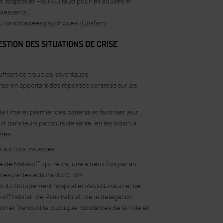
 hospitalier Paul-Guiraud pour les adultes et
lescents ;
/ou handicapées psychiques
(Unafam).
STION DES SITUATIONS DE CRISE
ffrant de troubles psychiques
crise en apportant des réponses centrées sur les
e l’intérêt premier des patients et favoriser leur
nt dans leurs parcours de santé, en les aidant à
tres.
sur trois instances :
de Malakoff, qui réunit une à deux fois par an
és par les actions du CLSM ;
s du Groupement hospitalier Paul-Guiraud et de
f habitat ; de Paris habitat ; de la délégation
n et Tranquillité publique, Solidarités de la Ville et