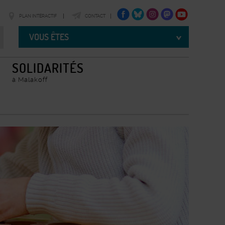
FACEBOOK
TWITTER
INSTAGRAM
TWITTER
YOUTUBE
PLAN INTÉRACTIF
CONTACT
Vous
êtes
VOUS ÊTES
SOLIDARITÉS
à Malakoff