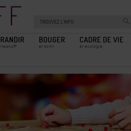
Recherche
Chercher
Valider
sur
la
le
recherche
site
RANDIR
BOUGER
CADRE DE VIE
 Malakoff
et sortir
et écologie