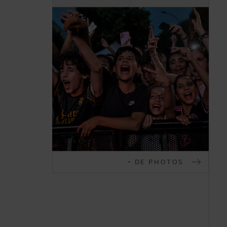
Malakoff
+ DE PHOTOS
en
images