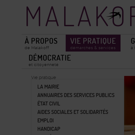
Accueil
Recherche
ville
de
Malakoff
À PROPOS
VIE PRATIQUE
G
de Malakoff
démarches & services
à
DÉMOCRATIE
et citoyenneté
Vie pratique
LA MAIRIE
ANNUAIRES DES SERVICES PUBLICS
ÉTAT CIVIL
AIDES SOCIALES ET SOLIDARITÉS
EMPLOI
HANDICAP