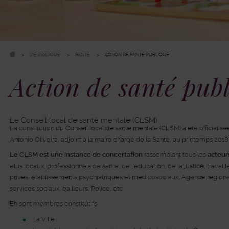
VIE PRATIQUE
SANTÉ
ACTION DE SANTÉ PUBLIQUE
Action de santé pub
Bloc
Le Conseil local de santé mentale (CLSM)
Section
Index
La constitution du Conseil local de santé mentale (CLSM) a été officiali
Colonne
Centrale
Antonio Oliveira, adjoint à la maire chargé de la Santé, au printemps 2018
Le CLSM est une instance de concertation
rassemblant tous les
acteur
élus locaux, professionnels de santé, de l’éducation, de la justice, travai
privés, établissements psychiatriques et médicosociaux, Agence régionale
services sociaux, bailleurs, Police, etc.
En sont membres constitutifs :
La Ville ;