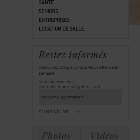
SANTÉ
SENIORS
ENTREPRISES
LOCATION DE SALLE
Restez informés
Retrouvez chaque lundi la Newsletter de la
semaine.
Votre adresse email
inscrivez-
exemple : mon.email@domaine.fr
vous
à
la
lettre
d'information
Bloc
Tabulations
Photos
Vidéos