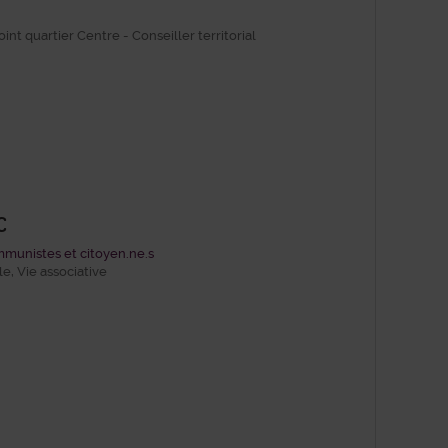
oint quartier Centre - Conseiller territorial
C
munistes et citoyen.ne.s
le, Vie associative