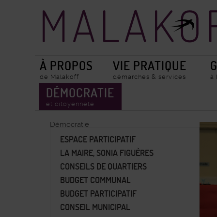
Accueil
Recherche
ville
de
Malakoff
À PROPOS
VIE PRATIQUE
G
de Malakoff
démarches & services
à
DÉMOCRATIE
et citoyenneté
Démocratie
ESPACE PARTICIPATIF
LA MAIRE, SONIA FIGUÈRES
CONSEILS DE QUARTIERS
BUDGET COMMUNAL
BUDGET PARTICIPATIF
CONSEIL MUNICIPAL