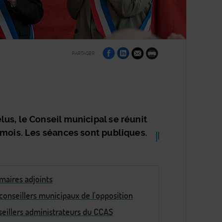
sur
sur
par
PARTAGER :
Facebook
Linkedin
e-
Imprimer
mail
us, le Conseil municipal se réunit
 mois. Les séances sont publiques.
maires adjoints
conseillers municipaux de l'opposition
eillers administrateurs du CCAS