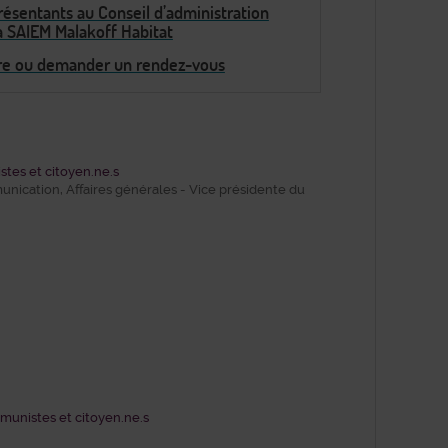
ésentants au Conseil d’administration
a SAIEM Malakoff Habitat
re ou demander un rendez-vous
tes et citoyen.ne.s
ication, Affaires générales - Vice présidente du
munistes et citoyen.ne.s