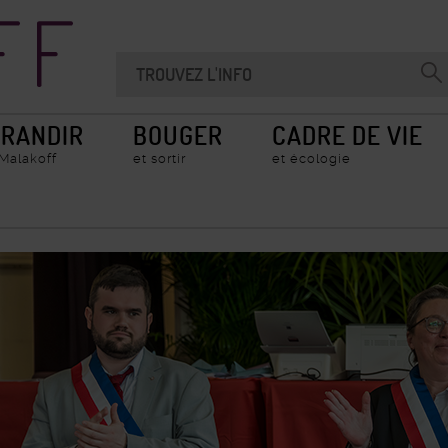
Recherche
Chercher
Valider
sur
la
le
recherche
site
RANDIR
BOUGER
CADRE DE VIE
 Malakoff
et sortir
et écologie