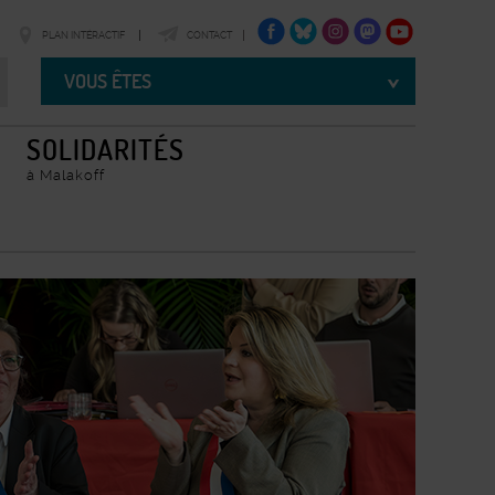
FACEBOOK
TWITTER
INSTAGRAM
TWITTER
YOUTUBE
PLAN INTÉRACTIF
CONTACT
Vous
êtes
VOUS ÊTES
SOLIDARITÉS
à Malakoff