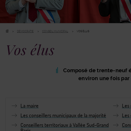
DÉMOCRATIE
CONSEIL MUNICIPAL
VOS ÉLUS
Vos élus
Composé de trente-neuf él
environ une fois par
Bloc
Section
Index
La maire
Les 
Colonne
Centrale
Les conseillers municipaux de la majorité
Les 
Conseillers territoriaux à Vallée Sud-Grand
Cons
Paris