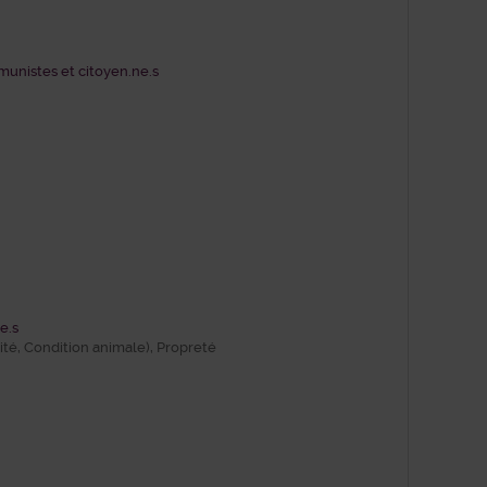
unistes et citoyen.ne.s
e.s
sité, Condition animale), Propreté