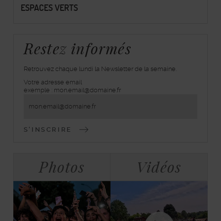
ESPACES VERTS
Restez informés
Retrouvez chaque lundi la Newsletter de la semaine.
Votre adresse email
inscrivez-
exemple : mon.email@domaine.fr
vous
à
la
lettre
d'information
Bloc
Tabulations
Photos
Vidéos