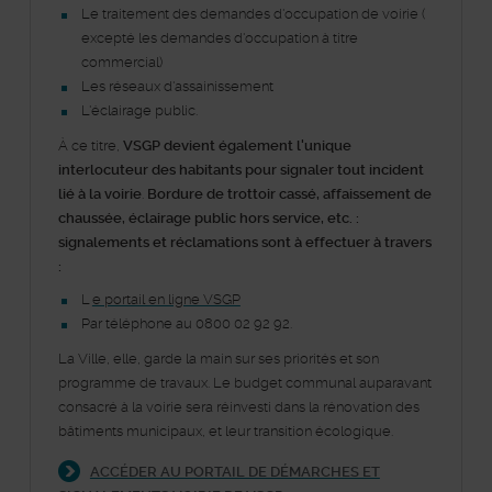
Le traitement des demandes d'occupation de voirie (
excepté les demandes d'occupation à titre
commercial)
Les réseaux d'assainissement
L'éclairage public.
À ce titre,
VSGP devient également l'unique
interlocuteur des habitants pour signaler tout incident
lié à la voirie
.
Bordure de trottoir cassé, affaissement de
chaussée, éclairage public hors service, etc. :
signalements et réclamations sont à effectuer à travers
:
L
e portail en ligne VSGP
Par téléphone au
0800 02 92 92.
La Ville, elle, garde la main sur ses priorités et son
programme de travaux. Le budget communal auparavant
consacré à la voirie sera réinvesti dans la rénovation des
bâtiments municipaux, et leur transition écologique.
ACCÉDER AU PORTAIL DE DÉMARCHES ET