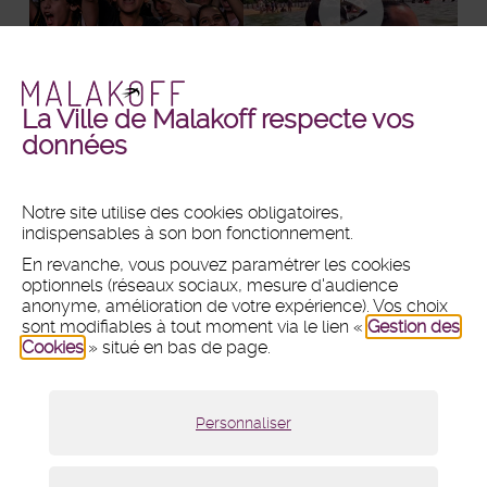
La Ville de Malakoff respecte vos
Malakoff
Malakoff
+ DE PHOTOS
+ DE VIDÉOS
données
en
en
images
vidéos
Notre site utilise des cookies obligatoires,
indispensables à son bon fonctionnement.
MAIRIE
En revanche, vous pouvez paramétrer les cookies
Hôtel de ville
optionnels (réseaux sociaux, mesure d'audience
1 place du 11 Novembre 1918
anonyme, amélioration de votre expérience). Vos choix
CS 80031 - 92240 Malakoff
sont modifiables à tout moment via le lien «
Gestion des
Cookies
» situé en bas de page.
Tél :
01 47 46 75 00
Nous contacter par mail
Lundi :
8h30 - 12h et 13h30 - 18h
Personnaliser
Mardi, mercredi et vendredi :
8h30 - 12h et 13h30 - 17h
Jeudi :
8h30 - 12h