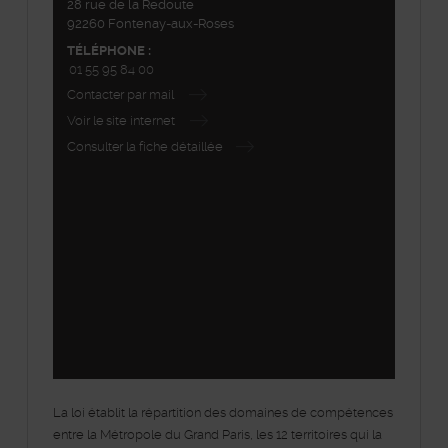
28 rue de la Redoute
92260 Fontenay-aux-Roses
TÉLÉPHONE :
01 55 95 84 00
Contacter par mail
Voir le site internet
Consulter la fiche détaillée
©
Plan-interactif
, Contributeurs d'
OpenStreetMap
48.794827,2.275424
+
−
La loi établit la répartition des domaines de compétences
entre la Métropole du Grand Paris, les 12 territoires qui la