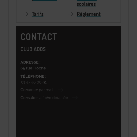
scolaires
Tarifs
Règlement
CONTACT
CLUB ADOS
ADRESSE :
65 rue Hoche
TÉLÉPHONE :
01 47 46 80 91
Contacter par mail
Consulter la fiche détaillée
©
Plan-interactif
, Contributeurs d'
OpenStreetMap
48.814236,2.292094
+
−