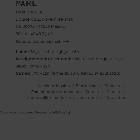
MAIRIE
Hôtel de ville
1 place du 11 Novembre 1918
CS 80031 - 92240 Malakoff
Tél :
01 47 46 75 00
Nous contacter par mail
Lundi :
8h30 - 12h et 13h30 - 18h
Mardi, mercredi et vendredi :
8h30 - 12h et 13h30 - 17h
Jeudi :
8h30 - 12h
Samedi :
9h - 12h (fermé du 18 juillet au 15 août 2026)
Menu
Mentions légales
/
Plan du site
/
Cookies
/
de
pied
Paramétrage des cookies
/
Contact
/
Crédits
/
du
page
Accessibilité : partiellement conforme
/
Newsletter
Oops, an error occurred! Request: bcfe830dca7c5