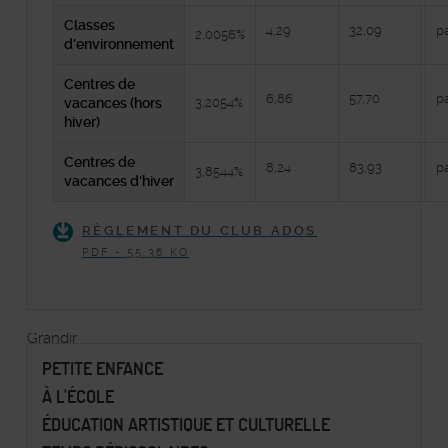
Classes
4,29
32,09
pa
2,0056%
d'environnement
Centres de
6,86
57,70
pa
vacances (hors
3,2054%
hiver)
Centres de
8,24
83,93
pa
3,8544%
vacances d'hiver
RÈGLEMENT DU CLUB ADOS
PDF - 55.36 KO
Grandir
PETITE ENFANCE
À L'ÉCOLE
ÉDUCATION ARTISTIQUE ET CULTURELLE