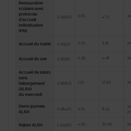
Restauration
scolaire avec
protocole
0,63
p
0,2950%
4,72
d'accueil
individualisé
(PAI)
0,23
3,15
pa
Accueil du matin
0,1091%
0,39
4,46
pa
Accueil du soir
0,1815%
Accueil de loisirs
sans
1,22
12,50
pa
hébergement
0,5684%
(ALSH)
du mercredi
Demi-journée
pa
0,2842%
0,61
6,25
ALSH
j
4,29
32,09
pa
Séjour ALSH
2,0056%