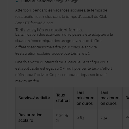
Lundi au vendredi :
8h30 à 16h30.
Attention, pendant les vacances scolaires, le temps de
restauration est inclus dans le temps d’accueil du Club
Ados ET facturé à part.
Tarifs 2025 liés au quotient familial
La tarification des activités municipales a été adaptée à la
situation économique des usagers. Un taux d'effort
différent est désormais fixé pour chaque activité
(restauration scolaire, accueil de loisirs, etc.).
Une fois votre quotient familial calculé, le tarif qui vous
est applicable est égal au QF multiplié par le taux d'effort
défini pour l'activité. Ce prix ne pourra dépasser le tarif
maximum fixé.
Tarif
Tarif
Taux
Service/ activité
minimum
maximum
R
d'effort
en euros
en euros
Restauration
0,3865
p
0,83
7,34
scolaire
%