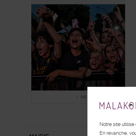
Malakoff
+ DE PHOTOS
en
images
Notre site utili
En revanche, vo