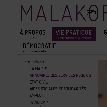
Accueil
Recherche
ville
de
Malakoff
À PROPOS
VIE PRATIQUE
G
de Malakoff
démarches & services
à
DÉMOCRATIE
et citoyenneté
Vie pratique
LA MAIRIE
ANNUAIRES DES SERVICES PUBLICS
ÉTAT CIVIL
AIDES SOCIALES ET SOLIDARITÉS
EMPLOI
HANDICAP