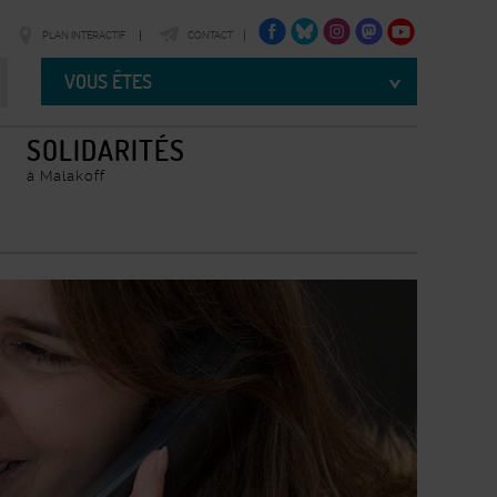
FACEBOOK
TWITTER
INSTAGRAM
TWITTER
YOUTUBE
PLAN INTÉRACTIF
CONTACT
Vous
êtes
VOUS ÊTES
SOLIDARITÉS
à Malakoff