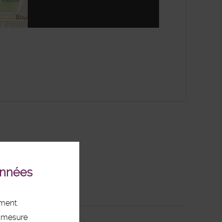
enStreetMap
onnées
ement.
, mesure