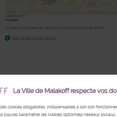
Description
Horaires
©
Plan-interactif
, Contributeurs d'
Op
Voir les coordonnées de l'association de parents d'élèves (FCPE).
RETOUR À LA LISTE
La Ville de Malakoff respecte vos d
se des cookies obligatoires, indispensables à son bon fonctionn
us pouvez paramétrer les cookies optionnels (réseaux sociaux