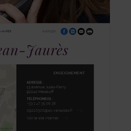
sur
sur
par
N-JAURÈS
PARTAGER :
Facebook
Linkedin
e-
Imprimer
mail
Jean-Jaurès
ENSEIGNEMENT
ADRESSE :
13 avenue Jules-Ferry
92240 Malakoff
TÉLÉPHONE(S) :
+33 1 47 35 06 36
0922030G@ac-versailles.fr
Voir le site internet