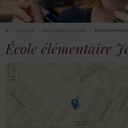
VIE PRATIQUE
ANNUAIRES DES SERVICES PUBLICS
ÉCOLE ÉLÉMENTAIRE JEA
École élémentaire 
48.819897,2.299161
+
−