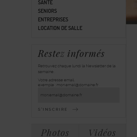
SANTÉ
SENIORS
ENTREPRISES
LOCATION DE SALLE
Restez informés
Retrouvez chaque lundi la Newsletter de la
semaine.
Votre adresse email
inscrivez-
exemple : mon.email@domaine.fr
vous
à
la
lettre
d'information
Bloc
Tabulations
Photos
Vidéos