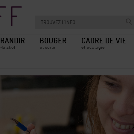
Recherche
Chercher
Valider
sur
la
le
recherche
site
RANDIR
BOUGER
CADRE DE VIE
 Malakoff
et sortir
et écologie