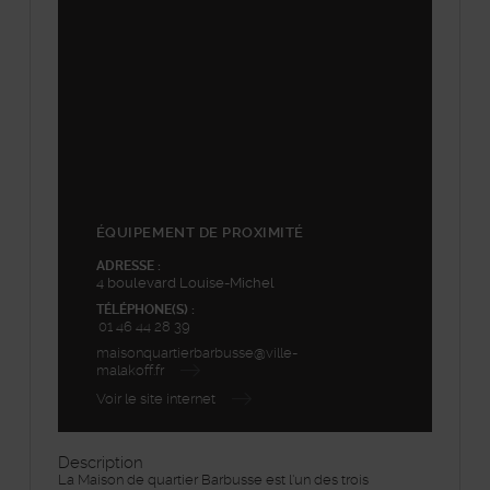
+
−
ÉQUIPEMENT DE PROXIMITÉ
ADRESSE :
4 boulevard Louise-Michel
TÉLÉPHONE(S) :
01 46 44 28 39
maisonquartierbarbusse@ville-
malakoff.fr
Voir le site internet
Description
La Maison de quartier Barbusse est l'un des trois