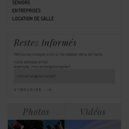
SENIORS
ENTREPRISES
LOCATION DE SALLE
Restez informés
Retrouvez chaque lundi la Newsletter de la semaine.
Votre adresse email
inscrivez-
exemple : mon.email@domaine.fr
vous
à
la
lettre
d'information
Bloc
Tabulations
Photos
Vidéos