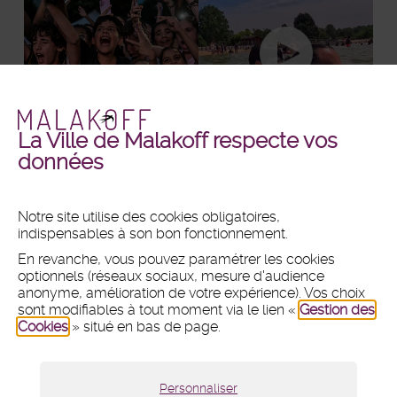
La Ville de Malakoff respecte vos
Malakoff
Malakoff
+ DE PHOTOS
+ DE VIDÉOS
données
en
en
images
vidéos
Notre site utilise des cookies obligatoires,
indispensables à son bon fonctionnement.
MAIRIE
En revanche, vous pouvez paramétrer les cookies
Hôtel de ville
optionnels (réseaux sociaux, mesure d'audience
1 place du 11 Novembre 1918
anonyme, amélioration de votre expérience). Vos choix
CS 80031 - 92240 Malakoff
sont modifiables à tout moment via le lien «
Gestion des
Cookies
» situé en bas de page.
Tél :
01 47 46 75 00
Nous contacter par mail
Lundi :
8h30 - 12h et 13h30 - 18h
Personnaliser