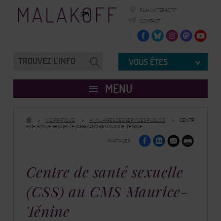
PLAN INTÉRACTIF
CONTACT
Accueil
ville
FACEBOOK
TWITTER
INSTAGRAM
TWITTER
YOUTUBE
de
Malakoff
Vous
êtes
Recherche
Chercher
Valider
VOUS ÊTES
sur
la
le
recherche
Recherche
site
MENU
VIE PRATIQUE
ANNUAIRES DES SERVICES PUBLICS
CENTR
E DE SANTÉ SEXUELLE (CSS) AU CMS MAURICE-TÉNINE
sur
sur
par
PARTAGER :
Facebook
Linkedin
e-
Imprimer
mail
Centre de santé sexuelle
(CSS) au CMS Maurice-
Ténine