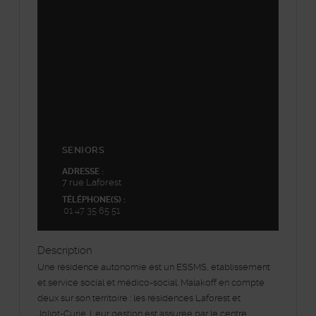
+
−
SENIORS
ADRESSE :
7 rue Laforest
TÉLÉPHONE(S) :
01 47 35 65 51
Description
Une résidence autonomie est un ESSMS, établissement
et service social et médico-social. Malakoff en compte
deux sur son territoire : les résidences Laforest et
Joliot-Curie. Leur gestion est assurée par le centre