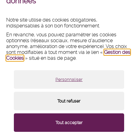
données
en
en
images
vidéos
Notre site utilise des cookies obligatoires,
indispensables à son bon fonctionnement.
MAIRIE
En revanche, vous pouvez paramétrer les cookies
Hôtel de ville
optionnels (réseaux sociaux, mesure d'audience
1 place du 11 Novembre 1918
anonyme, amélioration de votre expérience). Vos choix
CS 80031 - 92240 Malakoff
sont modifiables à tout moment via le lien «
Gestion des
Cookies
» situé en bas de page.
Tél :
01 47 46 75 00
Nous contacter par mail
Lundi :
8h30 - 12h et 13h30 - 18h
Personnaliser
Mardi, mercredi et vendredi :
8h30 - 12h et 13h30 - 17h
Jeudi :
8h30 - 12h
Samedi :
9h - 12h (fermé du 18 juillet au 15 août 2026)
Tout refuser
Menu
Mentions légales
/
Plan du site
/
Cookies
/
de
pied
Paramétrage des cookies
/
Contact
/
Crédits
/
du
page
Accessibilité : partiellement conforme
/
Newsletter
Tout accepter
Oops, an error occurred! Request: e02d29513d06b