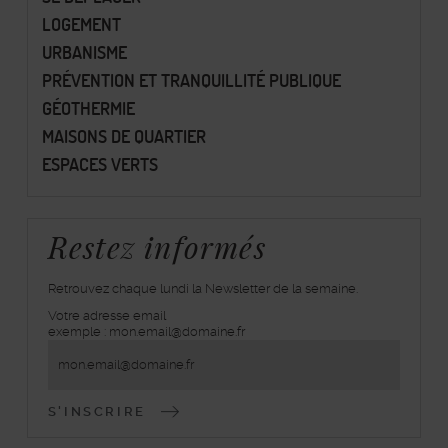
LOGEMENT
URBANISME
PRÉVENTION ET TRANQUILLITÉ PUBLIQUE
GÉOTHERMIE
MAISONS DE QUARTIER
ESPACES VERTS
Restez informés
Retrouvez chaque lundi la Newsletter de la semaine.
Votre adresse email
inscrivez-
exemple : mon.email@domaine.fr
vous
à
la
lettre
d'information