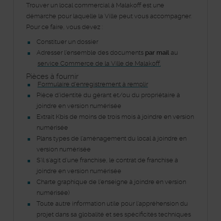
Section
Trouver un local commercial à Malakoff est une
Index
Colonne
démarche pour laquelle la Ville peut vous accompagner.
Centrale
Pour ce faire, vous devez :
Constituer un dossier
Adresser l'ensemble des documents
par mail
au
service Commerce de la Ville de Malakoff.
Pièces à fournir
Formulaire d'enregistrement à remplir
Pièce d’identité du gérant et/ou du propriétaire à
joindre en version numérisée
Extrait Kbis de moins de trois mois à joindre en version
numérisée
Plans types de l’aménagement du local à joindre en
version numérisée
S'il s’agit d’une franchise, le contrat de franchise à
joindre en version numérisée
Charte graphique de l’enseigne à joindre en version
numérisée)
Toute autre information utile pour l’appréhension du
projet dans sa globalité et ses spécificités techniques