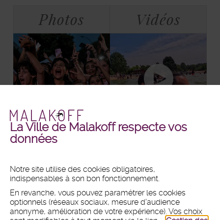
Bloc
Tabulations
Photos
Vidéos
La Ville de Malakoff respecte vos
Malakoff
Malakoff
+ DE PHOTOS
+ DE VIDÉOS
données
en
en
images
vidéos
Notre site utilise des cookies obligatoires,
indispensables à son bon fonctionnement.
MAIRIE
En revanche, vous pouvez paramétrer les cookies
Hôtel de ville
optionnels (réseaux sociaux, mesure d'audience
1 place du 11 Novembre 1918
anonyme, amélioration de votre expérience). Vos choix
CS 80031 - 92240 Malakoff