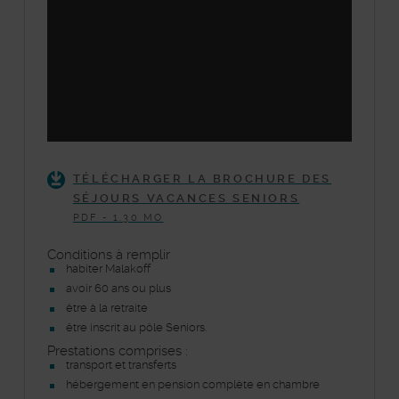
−
TÉLÉCHARGER LA BROCHURE DES
SÉJOURS VACANCES SENIORS
PDF - 1.30 MO
Conditions à remplir
habiter Malakoff
avoir 60 ans ou plus
être à la retraite
être inscrit au pôle Seniors.
Prestations comprises :
transport et transferts
hébergement en pension complète en chambre