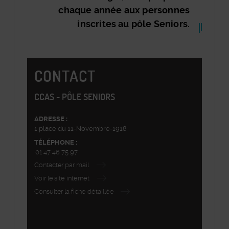
chaque année aux personnes
inscrites au pôle Seniors.
Bloc
Section
Index
CONTACT
Colonne
Centrale
CCAS - PÔLE SENIORS
ADRESSE :
1 place du 11-Novembre-1918
TÉLÉPHONE :
01 47 46 75 97
Contacter par mail
Voir le site internet
Consulter la fiche détaillée
©
Plan-interactif
, Contributeurs d'
OpenStreetMap
48.819836,2.301429
+