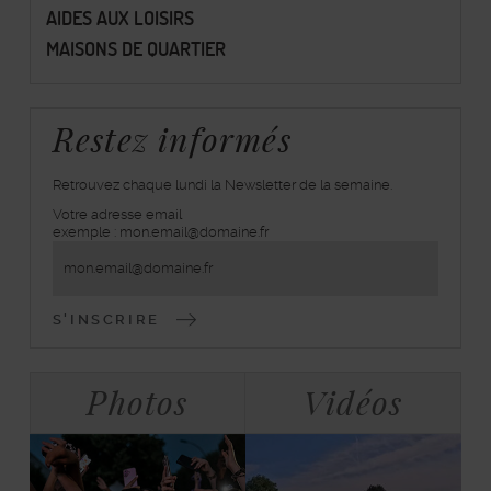
AIDES AUX LOISIRS
MAISONS DE QUARTIER
Restez informés
Retrouvez chaque lundi la Newsletter de la semaine.
Votre adresse email
inscrivez-
exemple : mon.email@domaine.fr
vous
à
la
lettre
d'information
Bloc
Tabulations
Photos
Vidéos