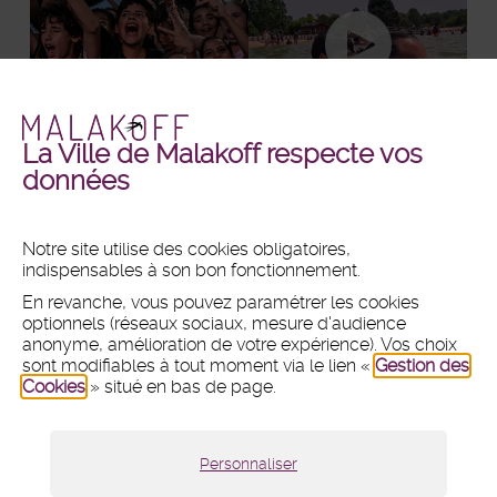
La Ville de Malakoff respecte vos
Malakoff
Malakoff
+ DE PHOTOS
+ DE VIDÉOS
données
en
en
images
vidéos
Notre site utilise des cookies obligatoires,
indispensables à son bon fonctionnement.
MAIRIE
En revanche, vous pouvez paramétrer les cookies
Hôtel de ville
optionnels (réseaux sociaux, mesure d'audience
1 place du 11 Novembre 1918
anonyme, amélioration de votre expérience). Vos choix
CS 80031 - 92240 Malakoff
sont modifiables à tout moment via le lien «
Gestion des
Cookies
» situé en bas de page.
Tél :
01 47 46 75 00
Nous contacter par mail
Lundi :
8h30 - 12h et 13h30 - 18h
Personnaliser
Mardi, mercredi et vendredi :
8h30 - 12h et 13h30 - 17h