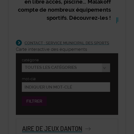
en libre accès, piscine... Malakoff
compte de nombreux équipements
sportifs. Découvrez-les !
Bloc
Section
Index
CONTACT : SERVICE MUNICIPAL DES SPORTS
Colonne
Centrale
Carte interactive des équipements
Filtrer
catégorie
les
événements
TOUTES LES CATÉGORIES
mot-clé
AIRE DE JEUX DANTON