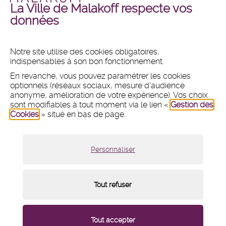
La Ville de Malakoff respecte vos
Malakoff
Malakoff
+ DE PHOTOS
+ DE VIDÉOS
données
en
en
images
vidéos
Notre site utilise des cookies obligatoires,
indispensables à son bon fonctionnement.
MAIRIE
En revanche, vous pouvez paramétrer les cookies
Hôtel de ville
optionnels (réseaux sociaux, mesure d'audience
1 place du 11 Novembre 1918
anonyme, amélioration de votre expérience). Vos choix
CS 80031 - 92240 Malakoff
sont modifiables à tout moment via le lien «
Gestion des
Cookies
» situé en bas de page.
Tél :
01 47 46 75 00
Nous contacter par mail
Lundi :
8h30 - 12h et 13h30 - 18h
Personnaliser
Mardi, mercredi et vendredi :
8h30 - 12h et 13h30 - 17h
Jeudi :
8h30 - 12h
Samedi :
9h - 12h (fermé du 18 juillet au 15 août 2026)
Tout refuser
Menu
Mentions légales
/
Plan du site
/
Cookies
/
de
pied
Paramétrage des cookies
/
Contact
/
Crédits
/
du
page
Accessibilité : partiellement conforme
/
Newsletter
Tout accepter