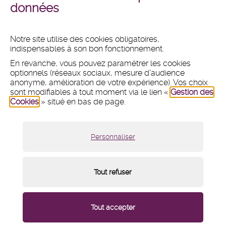
+ DE PHOTOS
+ DE VIDÉOS
données
en
en
images
vidéos
Notre site utilise des cookies obligatoires,
indispensables à son bon fonctionnement.
MAIRIE
En revanche, vous pouvez paramétrer les cookies
Hôtel de ville
optionnels (réseaux sociaux, mesure d'audience
1 place du 11 Novembre 1918
anonyme, amélioration de votre expérience). Vos choix
CS 80031 - 92240 Malakoff
sont modifiables à tout moment via le lien «
Gestion des
Cookies
» situé en bas de page.
Tél :
01 47 46 75 00
Nous contacter par mail
Lundi :
8h30 - 12h et 13h30 - 18h
Personnaliser
Mardi, mercredi et vendredi :
8h30 - 12h et 13h30 - 17h
Jeudi :
8h30 - 12h
Samedi :
9h - 12h (fermé du 18 juillet au 15 août 2026)
Tout refuser
Menu
Mentions légales
/
Plan du site
/
Cookies
/
de
pied
Paramétrage des cookies
/
Contact
/
Crédits
/
du
page
Accessibilité : partiellement conforme
/
Newsletter
Tout accepter