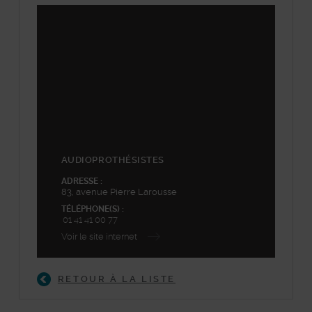
©
Plan-interactif
, Contributeurs d'
OpenStreetMap
48.82008,2.305808
+
−
AUDIOPROTHÉSISTES
ADRESSE :
83, avenue Pierre Larousse
TÉLÉPHONE(S) :
01 41 41 00 77
Voir le site internet
RETOUR À LA LISTE