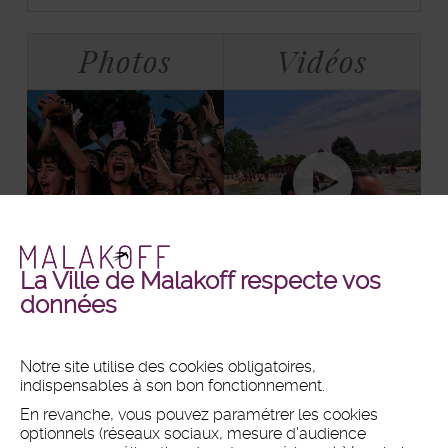
d'information
Bloc
Tabulations
Photos
Vidéos
La Ville de Malakoff respecte vos
Malakoff
Malakoff
+ DE PHOTOS
+ DE VIDÉOS
données
en
en
images
vidéos
Notre site utilise des cookies obligatoires,
indispensables à son bon fonctionnement.
MAIRIE
En revanche, vous pouvez paramétrer les cookies
Hôtel de ville
optionnels (réseaux sociaux, mesure d'audience
1 place du 11 Novembre 1918