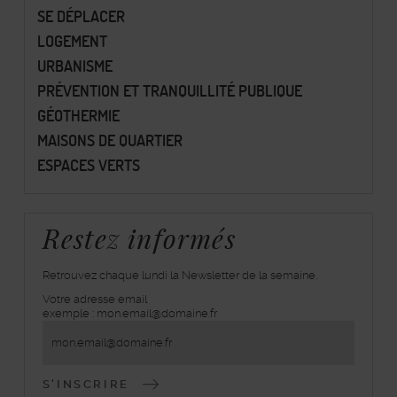
SE DÉPLACER
LOGEMENT
URBANISME
PRÉVENTION ET TRANQUILLITÉ PUBLIQUE
GÉOTHERMIE
MAISONS DE QUARTIER
ESPACES VERTS
Restez informés
Retrouvez chaque lundi la Newsletter de la semaine.
Votre adresse email
inscrivez-
exemple : mon.email@domaine.fr
vous
à
la
lettre