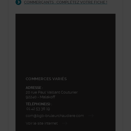
COMMERÇANTS : COMPLÉTEZ VOTRE FICHE !
©
Plan-interactif
, Contributeurs d'
OpenStreetMap
48.811901,2.298435
+
−
COMMERCES VARIÉS
ADRESSE :
20 rue Paul Vaillant Couturier
92240 - Malakoff
TÉLÉPHONE(S) :
01 42 53 36 19
com@bgb-bruleurchaudiere.com
Voir le site internet