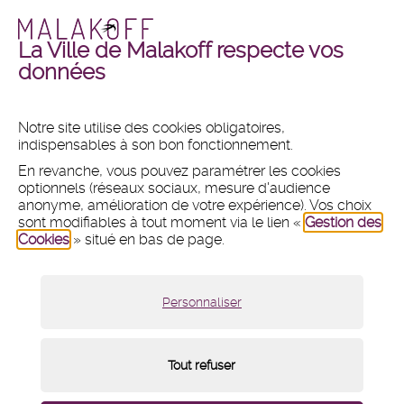
La Ville de Malakoff respecte vos
Malakoff
Malakoff
+ DE PHOTOS
+ DE VIDÉOS
données
en
en
images
vidéos
Notre site utilise des cookies obligatoires,
indispensables à son bon fonctionnement.
MAIRIE
En revanche, vous pouvez paramétrer les cookies
Hôtel de ville
optionnels (réseaux sociaux, mesure d'audience
1 place du 11 Novembre 1918
anonyme, amélioration de votre expérience). Vos choix
CS 80031 - 92240 Malakoff
sont modifiables à tout moment via le lien «
Gestion des
Cookies
» situé en bas de page.
Tél :
01 47 46 75 00
Nous contacter par mail
Lundi :
8h30 - 12h et 13h30 - 18h
Personnaliser
Mardi, mercredi et vendredi :
8h30 - 12h et 13h30 - 17h
Jeudi :
8h30 - 12h
Samedi :
9h - 12h (fermé du 18 juillet au 15 août 2026)
Tout refuser
Menu
Mentions légales
/
Plan du site
/
Cookies
/
de
pied