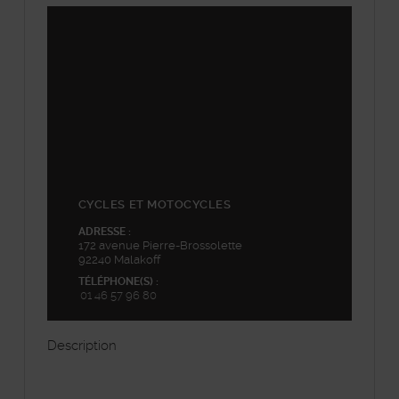
©
Plan-interactif
, Contributeurs d'
OpenStreetMap
48.814632,2.303254
+
−
CYCLES ET MOTOCYCLES
ADRESSE :
172 avenue Pierre-Brossolette
92240 Malakoff
TÉLÉPHONE(S) :
01 46 57 96 80
Description