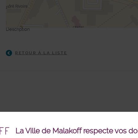
Description
©
Plan-interactif
, Contributeurs d'
Op
RETOUR À LA LISTE
La Ville de Malakoff respecte vos d