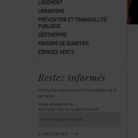
LOGEMENT
URBANISME
PRÉVENTION ET TRANQUILLITÉ
PUBLIQUE
GÉOTHERMIE
MAISONS DE QUARTIER
ESPACES VERTS
Restez informés
Retrouvez chaque lundi la Newsletter de la
semaine.
Votre adresse email
inscrivez-
exemple : mon.email@domaine.fr
vous
à
la
lettre