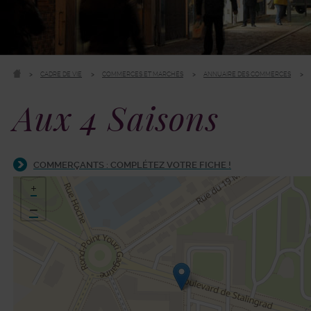
CADRE DE VIE
COMMERCES ET MARCHÉS
ANNUAIRE DES COMMERCES
Aux 4 Saisons
COMMERÇANTS : COMPLÉTEZ VOTRE FICHE !
48.811729,2.294944
+
−