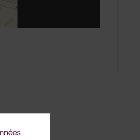
enStreetMap
onnées