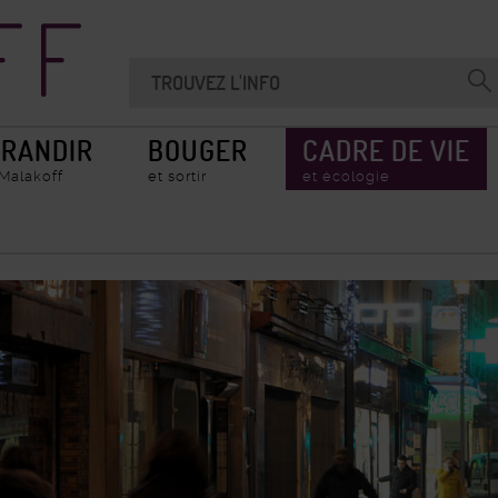
Recherche
Chercher
Valider
sur
la
le
recherche
site
RANDIR
BOUGER
CADRE DE VIE
 Malakoff
et sortir
et écologie