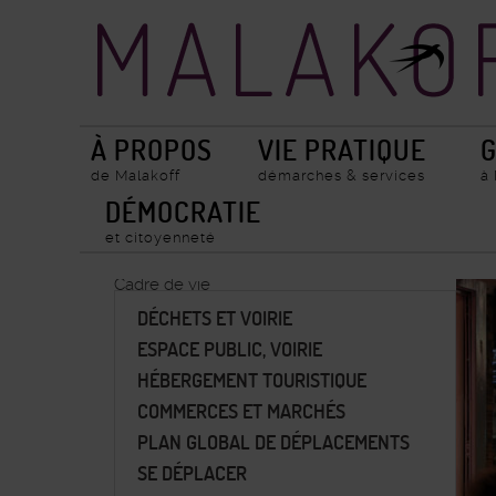
Accueil
Recherche
ville
de
Malakoff
À PROPOS
VIE PRATIQUE
G
de Malakoff
démarches & services
à
DÉMOCRATIE
et citoyenneté
Cadre de vie
DÉCHETS ET VOIRIE
ESPACE PUBLIC, VOIRIE
HÉBERGEMENT TOURISTIQUE
COMMERCES ET MARCHÉS
PLAN GLOBAL DE DÉPLACEMENTS
SE DÉPLACER