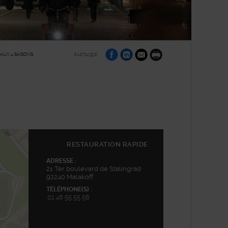
sur
sur
par
AUX 4 SAISONS
PARTAGER :
Facebook
Linkedin
e-
Imprimer
mail
RESTAURATION RAPIDE
ADRESSE :
21 Ter boulevard de Stalingrad
92240 Malakoff
TÉLÉPHONE(S) :
01 46 55 55 56