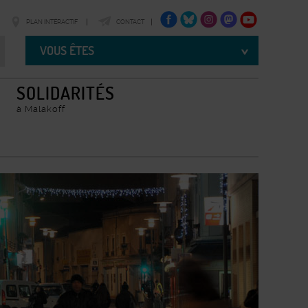
FACEBOOK
TWITTER
INSTAGRAM
TWITTER
YOUTUBE
PLAN INTÉRACTIF
CONTACT
Vous
êtes
VOUS ÊTES
SOLIDARITÉS
à Malakoff