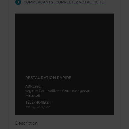
COMMERÇANTS : COMPLÉTEZ VOTRE FICHE !
©
Plan-interactif
, Contributeurs d'
OpenStreetMap
48.816334,2.292541
+
−
RESTAURATION RAPIDE
ADRESSE :
125 rue Paul-Vaillant-Couturier 92240
Malakoff
TÉLÉPHONE(S) :
06 25 76 17 22
Description