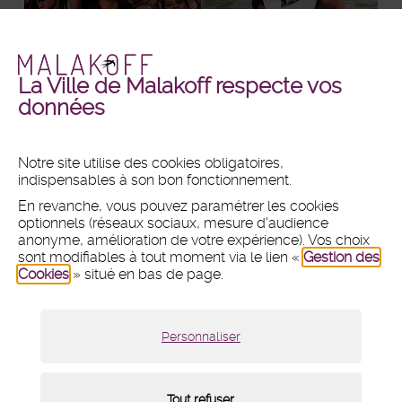
La Ville de Malakoff respecte vos
Malakoff
Malakoff
+ DE PHOTOS
+ DE VIDÉOS
données
en
en
images
vidéos
Notre site utilise des cookies obligatoires,
indispensables à son bon fonctionnement.
MAIRIE
En revanche, vous pouvez paramétrer les cookies
Hôtel de ville
optionnels (réseaux sociaux, mesure d'audience
1 place du 11 Novembre 1918
anonyme, amélioration de votre expérience). Vos choix
CS 80031 - 92240 Malakoff
sont modifiables à tout moment via le lien «
Gestion des
Cookies
» situé en bas de page.
Tél :
01 47 46 75 00
Nous contacter par mail
Lundi :
8h30 - 12h et 13h30 - 18h
Personnaliser
Mardi, mercredi et vendredi :
8h30 - 12h et 13h30 - 17h
Jeudi :
8h30 - 12h
Samedi :
9h - 12h (fermé du 18 juillet au 15 août 2026)
Tout refuser