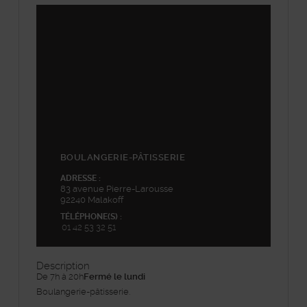
©
Plan-interactif
, Contributeurs d'
OpenStreetMap
48.820164,2.305817
+
−
BOULANGERIE-PÂTISSERIE
ADRESSE :
83 avenue Pierre-Larousse
92240 Malakoff
TÉLÉPHONE(S) :
01 42 53 32 51
Description
De 7h à 20h
Fermé le lundi
Boulangerie-pâtisserie.