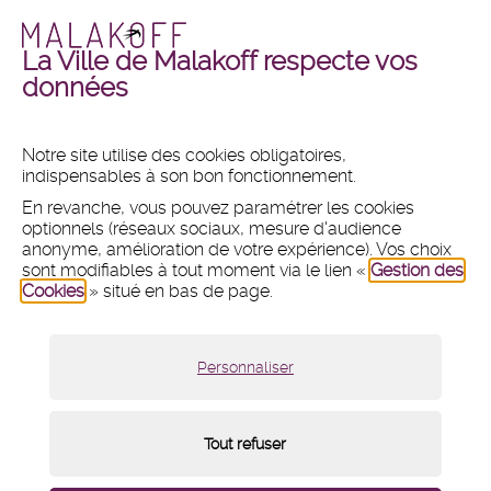
La Ville de Malakoff respecte vos
Malakoff
Malakoff
+ DE PHOTOS
+ DE VIDÉOS
données
en
en
images
vidéos
Notre site utilise des cookies obligatoires,
indispensables à son bon fonctionnement.
MAIRIE
En revanche, vous pouvez paramétrer les cookies
Hôtel de ville
optionnels (réseaux sociaux, mesure d'audience
1 place du 11 Novembre 1918
anonyme, amélioration de votre expérience). Vos choix
CS 80031 - 92240 Malakoff
sont modifiables à tout moment via le lien «
Gestion des
Cookies
» situé en bas de page.
Tél :
01 47 46 75 00
Nous contacter par mail
Lundi :
8h30 - 12h et 13h30 - 18h
Personnaliser
Mardi, mercredi et vendredi :
8h30 - 12h et 13h30 - 17h
Jeudi :
8h30 - 12h
Samedi :
9h - 12h (fermé du 18 juillet au 15 août 2026)
Tout refuser
Menu
Mentions légales
/
Plan du site
/
Cookies
/
de
pied