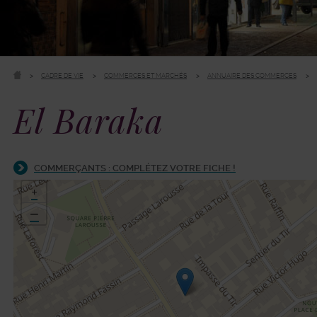
CADRE DE VIE
COMMERCES ET MARCHÉS
ANNUAIRE DES COMMERCES
El Baraka
COMMERÇANTS : COMPLÉTEZ VOTRE FICHE !
48.82196,2.304318
+
−