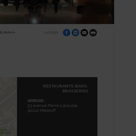
sur
sur
par
EL BARAKA
PARTAGER :
Facebook
Linkedin
e-
Imprimer
mail
RESTAURANTS-BARS-
BRASSERIES
ADRESSE :
53 avenue Pierre-Larousse
92240 Malakoff