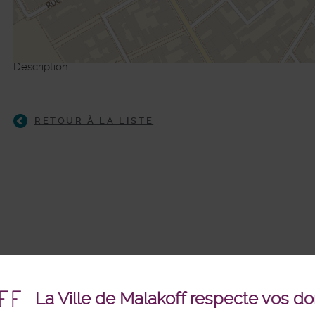
Description
©
Plan-interactif
, Contributeurs d'
Op
RETOUR À LA LISTE
La Ville de Malakoff respecte vos d