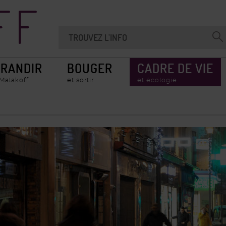
Recherche
Chercher
Valider
sur
la
le
recherche
site
RANDIR
BOUGER
CADRE DE VIE
 Malakoff
et sortir
et écologie