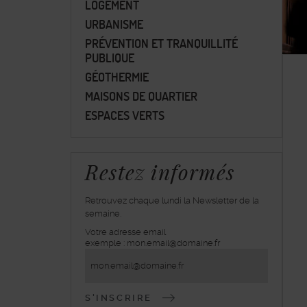
LOGEMENT
URBANISME
PRÉVENTION ET TRANQUILLITÉ
PUBLIQUE
GÉOTHERMIE
MAISONS DE QUARTIER
ESPACES VERTS
Restez informés
Retrouvez chaque lundi la Newsletter de la
semaine.
Votre adresse email
inscrivez-
exemple : mon.email@domaine.fr
vous
à
la
lettre