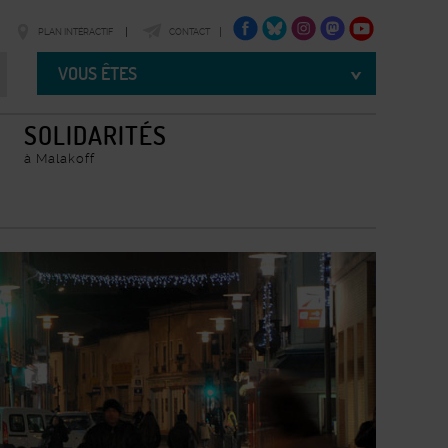
FACEBOOK
TWITTER
INSTAGRAM
TWITTER
YOUTUBE
PLAN INTÉRACTIF
CONTACT
Vous
êtes
VOUS ÊTES
SOLIDARITÉS
à Malakoff