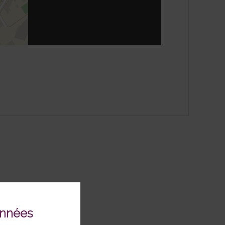
enStreetMap
onnées