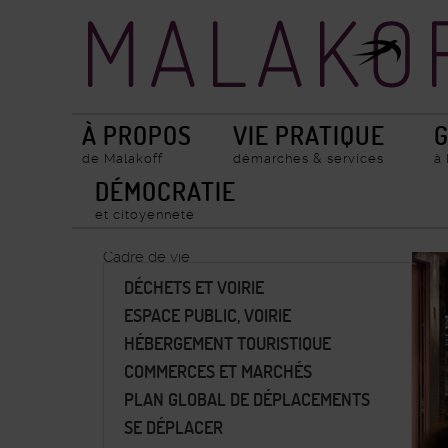
Accueil
Recherche
ville
de
Malakoff
À PROPOS
VIE PRATIQUE
G
de Malakoff
démarches & services
à
DÉMOCRATIE
et citoyenneté
Cadre de vie
DÉCHETS ET VOIRIE
ESPACE PUBLIC, VOIRIE
HÉBERGEMENT TOURISTIQUE
COMMERCES ET MARCHÉS
PLAN GLOBAL DE DÉPLACEMENTS
SE DÉPLACER