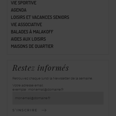
VIE SPORTIVE
AGENDA
LOISIRS ET VACANCES SENIORS
VIE ASSOCIATIVE
BALADES À MALAKOFF
AIDES AUX LOISIRS
MAISONS DE QUARTIER
Restez informés
Retrouvez chaque lundi la Newsletter de la semaine.
Votre adresse email
inscrivez-
exemple : mon.email@domaine.fr
vous
à
la
lettre
d'information