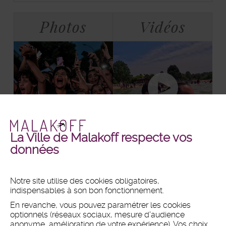
Bloc
Tabulations
Photos
Vidéos
La Ville de Malakoff respecte vos
Malakoff
Malakoff
+ DE PHOTOS
+ DE VIDÉOS
données
en
en
images
vidéos
Notre site utilise des cookies obligatoires,
indispensables à son bon fonctionnement.
MAIRIE
En revanche, vous pouvez paramétrer les cookies
Hôtel de ville
optionnels (réseaux sociaux, mesure d'audience
1 place du 11 Novembre 1918
anonyme, amélioration de votre expérience). Vos choix