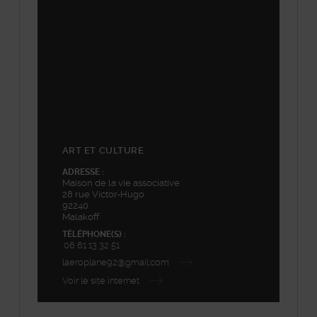
+
−
ART ET CULTURE
ADRESSE :
Maison de la vie associative
28 rue Victor-Hugo
92240
Malakoff
TÉLÉPHONE(S) :
06 61 13 32 51
laeroplane92@gmail.com
Voir le site internet