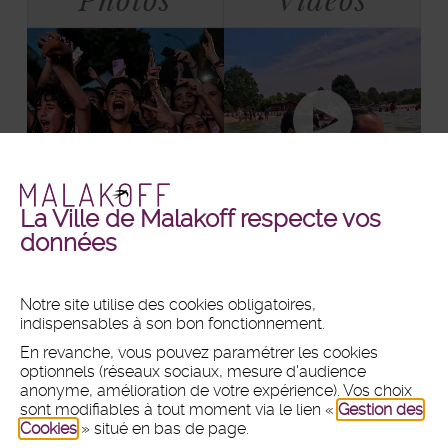
La Ville de Malakoff respecte vos
Malakoff
Malakoff
+ DE PHOTOS
+ DE VIDÉOS
données
en
en
images
vidéos
Notre site utilise des cookies obligatoires,
indispensables à son bon fonctionnement.
MAIRIE
En revanche, vous pouvez paramétrer les cookies
Hôtel de ville
optionnels (réseaux sociaux, mesure d'audience
1 place du 11 Novembre 1918
anonyme, amélioration de votre expérience). Vos choix
CS 80031 - 92240 Malakoff
sont modifiables à tout moment via le lien «
Gestion des
Cookies
» situé en bas de page.
Tél :
01 47 46 75 00