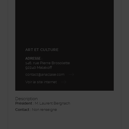
ART ET CULTURE
ADRESSE :
146, rue Pierre Brosolette
92240 Malakoff
contact@anaclase.com
Voir le site internet
Description
Président :
M. Laurent Bergnach
Contact :
Non renseigné