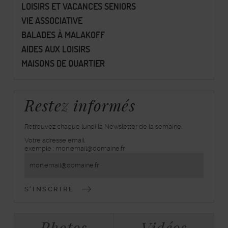
LOISIRS ET VACANCES SENIORS
VIE ASSOCIATIVE
BALADES À MALAKOFF
AIDES AUX LOISIRS
MAISONS DE QUARTIER
Restez informés
Retrouvez chaque lundi la Newsletter de la semaine.
Votre adresse email
inscrivez-
exemple : mon.email@domaine.fr
vous
à
la
lettre
d'information
Bloc
Tabulations
Photos
Vidéos