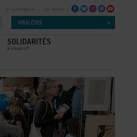
FACEBOOK
TWITTER
INSTAGRAM
TWITTER
YOUTUBE
PLAN INTÉRACTIF
CONTACT
Vous
êtes
VOUS ÊTES
SOLIDARITÉS
à Malakoff