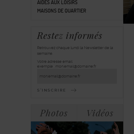
AIDES AUX LOISIRS
MAISONS DE QUARTIER
Restez informés
Retrouvez chaque lundi la Newsletter de la
semaine.
Votre adresse email
inscrivez-
exemple : mon.email@domaine.fr
vous
à
la
lettre
d'information
Bloc
Tabulations
Photos
Vidéos