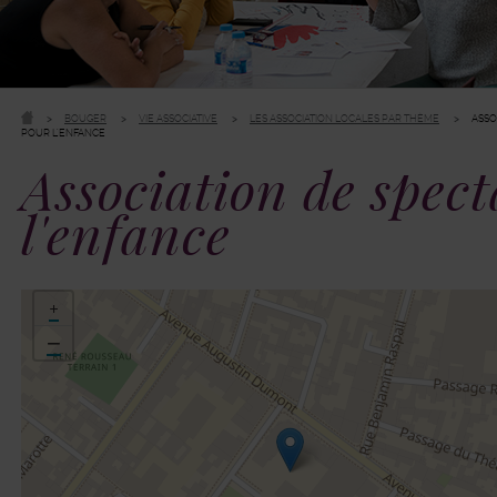
BOUGER
VIE ASSOCIATIVE
LES ASSOCIATION LOCALES PAR THÈME
ASSO
POUR L'ENFANCE
Association de spect
l'enfance
48.817181,2.302947
+
−