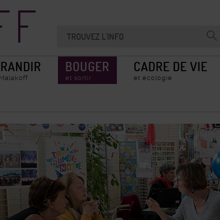
Recherche
Chercher
Valider
sur
la
le
recherche
site
RANDIR
BOUGER
CADRE DE VIE
 Malakoff
et sortir
et écologie