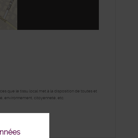
enStreetMap
s que le tissu local met à la disposition de toutes et
ité, environnement, citoyenneté, etc.
onnées