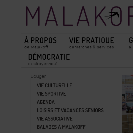
Accueil
Recherche
ville
de
Malakoff
À PROPOS
VIE PRATIQUE
G
de Malakoff
démarches & services
à
DÉMOCRATIE
et citoyenneté
Bouger
VIE CULTURELLE
VIE SPORTIVE
AGENDA
LOISIRS ET VACANCES SENIORS
VIE ASSOCIATIVE
BALADES À MALAKOFF