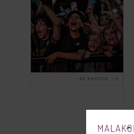
Malakoff
+ DE PHOTOS
en
images