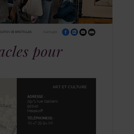
sur
sur
par
CIATION DE SPECTACLES
PARTAGER :
Facebook
Linkedin
e-
Imprimer
mail
acles pour
ART ET CULTURE
ADRESSE :
29/1 rue Galliéni
92240
Malakoff
TÉLÉPHONE(S) :
01 47 35 94 00