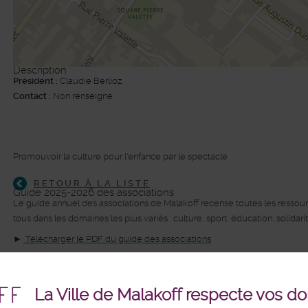
Description
Président :
Claudie Berlioz
Contact :
Non renseigné
©
Plan-interactif
, Contributeurs d'
Op
Promouvoir la culture pour l'enfance par le spectacle
RETOUR À LA LISTE
Guide 2025-2026 des associations
Le guide annuel des associations de Malakoff recense toutes les ressource
tous dans les domaines les plus variés : culture, sport, éducation, solidar
►
Télécharger le PDF du guide des associations
► Feuilleter le guide des associations en ligne.
La Ville de Malakoff respecte vos d