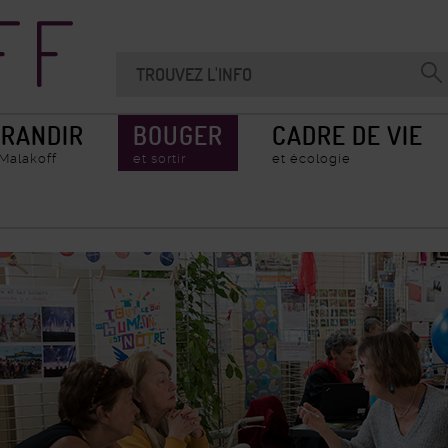
Recherche
Chercher
Valider
sur
la
le
recherche
site
RANDIR
BOUGER
CADRE DE VIE
 Malakoff
et sortir
et écologie