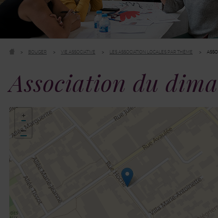
BOUGER
VIE ASSOCIATIVE
LES ASSOCIATION LOCALES PAR THÈME
ASSO
Association du dim
48.815453,2.290857
+
−