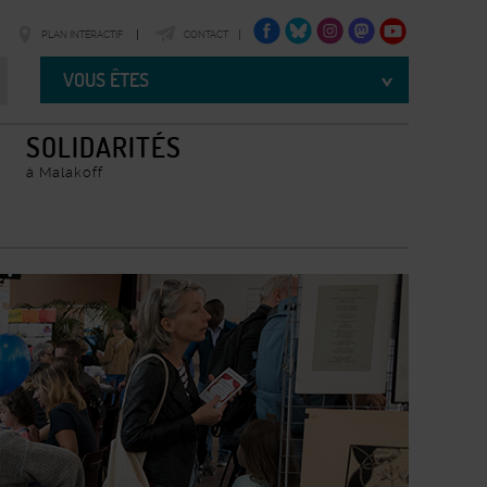
FACEBOOK
TWITTER
INSTAGRAM
TWITTER
YOUTUBE
PLAN INTÉRACTIF
CONTACT
Vous
êtes
VOUS ÊTES
SOLIDARITÉS
à Malakoff