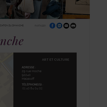
sur
sur
par
CIATION DU DIMANCHE
PARTAGER :
Facebook
Linkedin
e-
Imprimer
mail
anche
ART ET CULTURE
ADRESSE :
29 rue Hoche
92240
Malakoff
TÉLÉPHONE(S) :
01 40 84 04 02