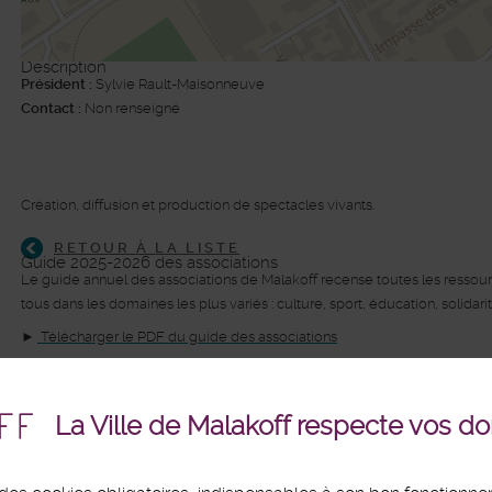
Description
Président :
Sylvie Rault-Maisonneuve
Contact :
Non renseigné
©
Plan-interactif
, Contributeurs d'
Op
Création, diffusion et production de spectacles vivants.
RETOUR À LA LISTE
Guide 2025-2026 des associations
Le guide annuel des associations de Malakoff recense toutes les ressource
tous dans les domaines les plus variés : culture, sport, éducation, solidar
►
Télécharger le PDF du guide des associations
► Feuilleter le guide des associations en ligne.
La Ville de Malakoff respecte vos d