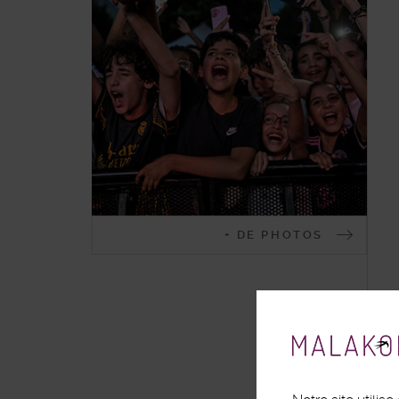
Malakoff
+ DE PHOTOS
en
images