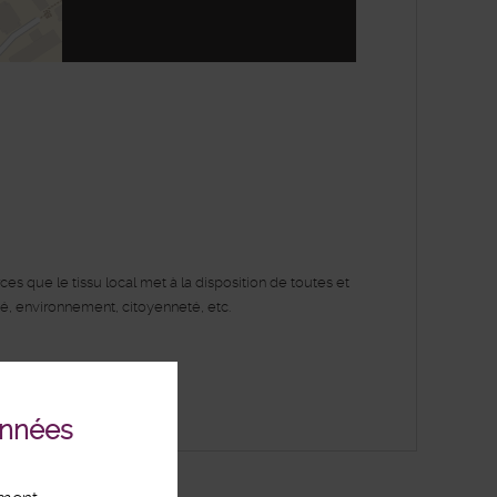
enStreetMap
s que le tissu local met à la disposition de toutes et
ité, environnement, citoyenneté, etc.
onnées