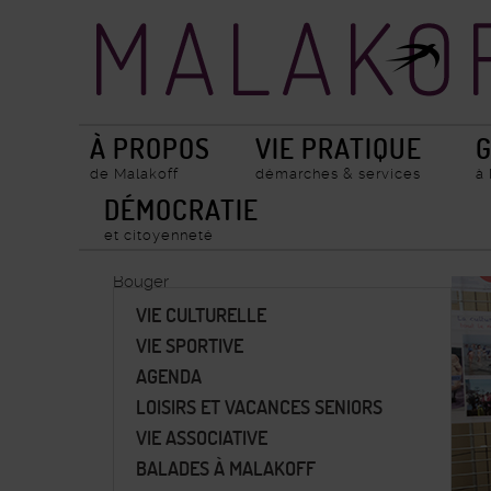
Accueil
Recherche
ville
de
Malakoff
À PROPOS
VIE PRATIQUE
G
de Malakoff
démarches & services
à
DÉMOCRATIE
et citoyenneté
Bouger
VIE CULTURELLE
VIE SPORTIVE
AGENDA
LOISIRS ET VACANCES SENIORS
VIE ASSOCIATIVE
BALADES À MALAKOFF