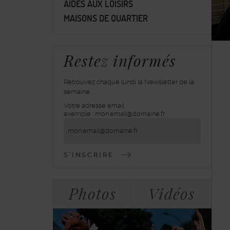
AIDES AUX LOISIRS
MAISONS DE QUARTIER
Restez informés
Retrouvez chaque lundi la Newsletter de la
semaine.
Votre adresse email
inscrivez-
exemple : mon.email@domaine.fr
vous
à
la
lettre
d'information
Bloc
Tabulations
Photos
Vidéos