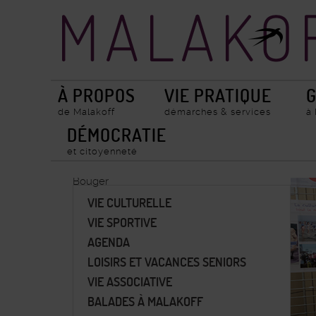
Accueil
Recherche
ville
de
Malakoff
À PROPOS
VIE PRATIQUE
G
de Malakoff
démarches & services
à
DÉMOCRATIE
et citoyenneté
Bouger
VIE CULTURELLE
VIE SPORTIVE
AGENDA
LOISIRS ET VACANCES SENIORS
VIE ASSOCIATIVE
BALADES À MALAKOFF