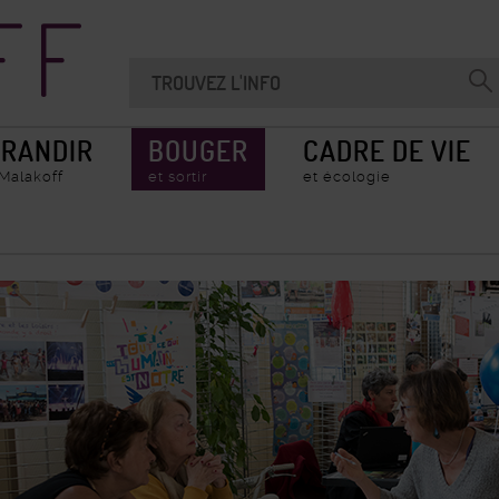
Recherche
Chercher
Valider
sur
la
le
recherche
site
RANDIR
BOUGER
CADRE DE VIE
 Malakoff
et sortir
et écologie