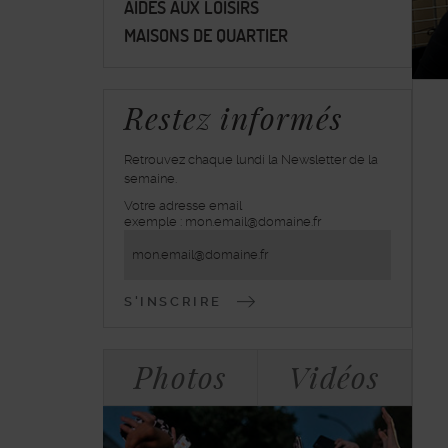
AIDES AUX LOISIRS
MAISONS DE QUARTIER
Restez informés
Retrouvez chaque lundi la Newsletter de la
semaine.
Votre adresse email
inscrivez-
exemple : mon.email@domaine.fr
vous
à
la
lettre
d'information
Bloc
Tabulations
Photos
Vidéos