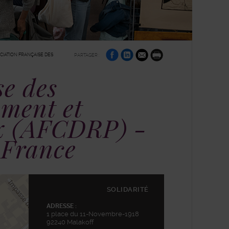
sur
sur
par
CIATION FRANÇAISE DES
PARTAGER :
Facebook
Linkedin
e-
Imprimer
mail
se des
ment et
ix (AFCDRP) -
 France
SOLIDARITÉ
ADRESSE :
1 place du 11-Novembre-1918
92240 Malakoff