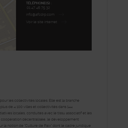
TÉLÉPHONE(S) :
01 47 46 75 32
info@afcdrp.com
Voir le site internet
enStreetMap
ur les collectivités locales. Elle est la branche
us de 4 100 villes et collectivités dans 144
atives locales, conduites avec le tissu associatif et les
 la coopération décentralisée, le développement
r la notion de "Culture de Paix" dont le cadre juridique