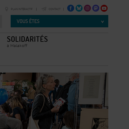
FACEBOOK
TWITTER
INSTAGRAM
TWITTER
YOUTUBE
PLAN INTÉRACTIF
CONTACT
Vous
êtes
VOUS ÊTES
SOLIDARITÉS
à Malakoff