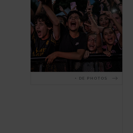
Malakoff
+ DE PHOTOS
en
images