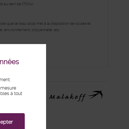
ts au sein de l?ONU.
s que le tissu local met à la disposition de toutes et
ité, environnement, citoyenneté, etc.
onnées
ement.
, mesure
bles à tout
epter