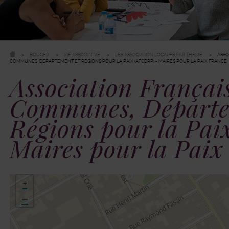
BOUGER
VIE ASSOCIATIVE
LES ASSOCIATION LOCALES PAR THÈME
ASSO
COMMUNES, DÉPARTEMENT ET RÉGIONS POUR LA PAIX (AFCDRP) - MAIRES POUR LA PAIX FRANCE
Association Françai
Communes, Départe
Régions pour la Pa
Maires pour la Paix
48.821274,2.302311
+
−