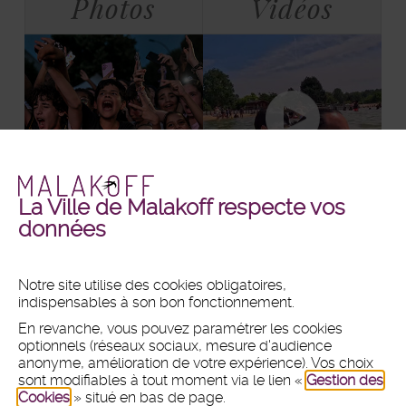
Photos
Vidéos
La Ville de Malakoff respecte vos
Malakoff
Malakoff
+ DE PHOTOS
+ DE VIDÉOS
données
en
en
images
vidéos
Notre site utilise des cookies obligatoires,
indispensables à son bon fonctionnement.
MAIRIE
En revanche, vous pouvez paramétrer les cookies
Hôtel de ville
optionnels (réseaux sociaux, mesure d'audience
1 place du 11 Novembre 1918
anonyme, amélioration de votre expérience). Vos choix
CS 80031 - 92240 Malakoff
sont modifiables à tout moment via le lien «
Gestion des
Cookies
» situé en bas de page.
Tél :
01 47 46 75 00