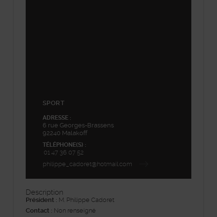
+
−
SPORT
ADRESSE :
6 rue Georges-Brassens
92240 Malakoff
TÉLÉPHONE(S) :
01 47 36 07 52
philippe_cadoret@hotmail.com
Description
Président :
M. Philippe Cadoret
Contact :
Non renseigné