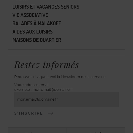
LOISIRS ET VACANCES SENIORS
VIE ASSOCIATIVE
BALADES À MALAKOFF
AIDES AUX LOISIRS
MAISONS DE QUARTIER
Restez informés
Retrouvez chaque lundi la Newsletter de la semaine.
Votre adresse email
inscrivez-
exemple : mon.email@domaine.fr
vous
à
la
lettre
d'information
Bloc
Tabulations