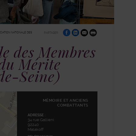
sur
sur
par
CIATION NATIONALE DES
PARTAGER :
Facebook
Linkedin
e-
Imprimer
mail
le des Membres
 du Mérite
de-Seine)
MÉMOIRE ET ANCIENS
COMBATTANTS
ADRESSE :
34 rue Gallieni
92240
Malakoff