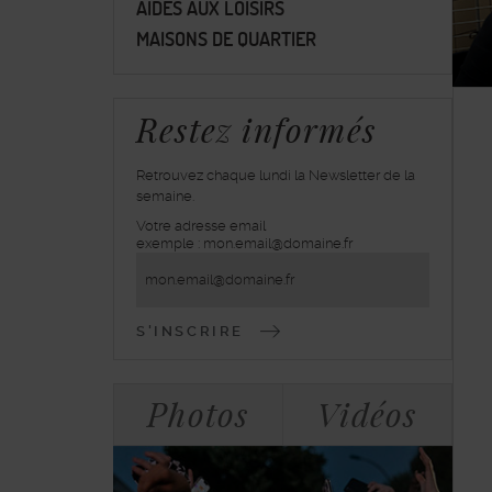
AIDES AUX LOISIRS
MAISONS DE QUARTIER
Restez informés
Retrouvez chaque lundi la Newsletter de la
semaine.
Votre adresse email
inscrivez-
exemple : mon.email@domaine.fr
vous
à
la
lettre
d'information
Bloc
Tabulations
Photos
Vidéos