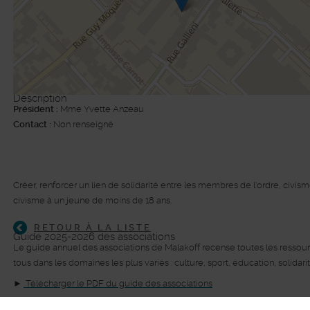
Description
Président :
Mme Yvette Anzeau
Contact :
Non renseigné
©
Plan-interactif
, Contributeurs d'
Op
Créer, renforcer un lien de solidarité entre les membres de l'ordre, civis
civisme à un jeune de moins de 18 ans.
RETOUR À LA LISTE
Guide 2025-2026 des associations
Le guide annuel des associations de Malakoff recense toutes les ressource
tous dans les domaines les plus variés : culture, sport, éducation, solidar
►
Télécharger le PDF du guide des associations
► Feuilleter le guide des associations en ligne.