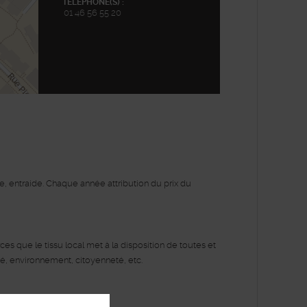
TÉLÉPHONE(S) :
01 46 56 55 20
enStreetMap
me, entraide. Chaque année attribution du prix du
s que le tissu local met à la disposition de toutes et
ité, environnement, citoyenneté, etc.