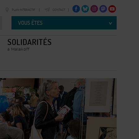
FACEBOOK
TWITTER
INSTAGRAM
TWITTER
YOUTUBE
PLAN INTÉRACTIF
CONTACT
Vous
êtes
VOUS ÊTES
SOLIDARITÉS
à Malakoff