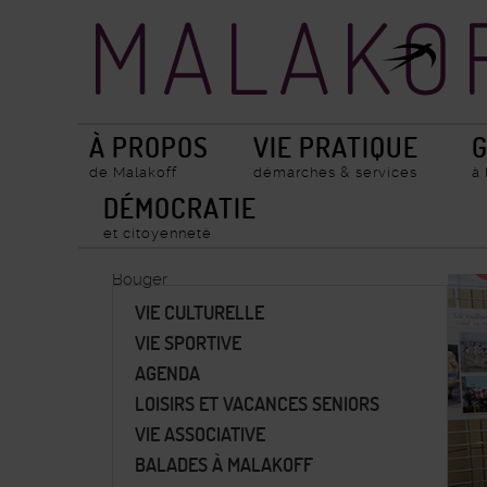
Accueil
Recherche
ville
de
Malakoff
À PROPOS
VIE PRATIQUE
G
de Malakoff
démarches & services
à
DÉMOCRATIE
et citoyenneté
Bouger
VIE CULTURELLE
VIE SPORTIVE
AGENDA
LOISIRS ET VACANCES SENIORS
VIE ASSOCIATIVE
BALADES À MALAKOFF