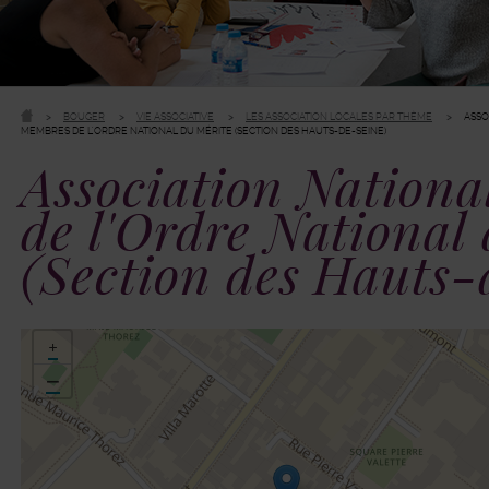
BOUGER
VIE ASSOCIATIVE
LES ASSOCIATION LOCALES PAR THÈME
ASSO
MEMBRES DE L'ORDRE NATIONAL DU MÉRITE (SECTION DES HAUTS-DE-SEINE)
Association Nationa
de l'Ordre National
(Section des Hauts-
48.816551,2.301342
+
−