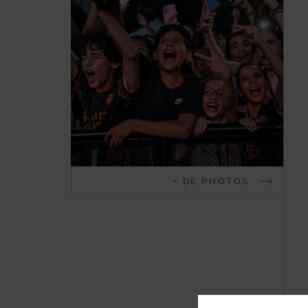
Malakoff
+ DE PHOTOS
en
images