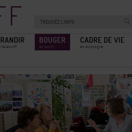
Recherche
Chercher
Valider
sur
la
le
recherche
site
RANDIR
BOUGER
CADRE DE VIE
 Malakoff
et sortir
et écologie