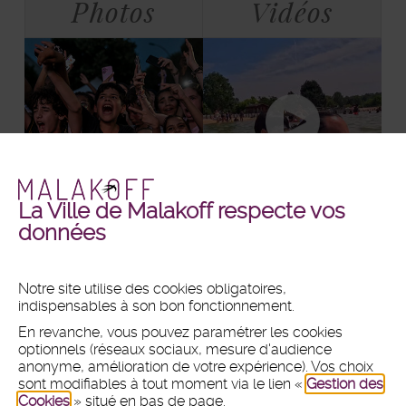
Photos
Vidéos
La Ville de Malakoff respecte vos
Malakoff
Malakoff
+ DE PHOTOS
+ DE VIDÉOS
données
en
en
images
vidéos
Notre site utilise des cookies obligatoires,
indispensables à son bon fonctionnement.
MAIRIE
En revanche, vous pouvez paramétrer les cookies
Hôtel de ville
optionnels (réseaux sociaux, mesure d'audience
1 place du 11 Novembre 1918
anonyme, amélioration de votre expérience). Vos choix
CS 80031 - 92240 Malakoff
sont modifiables à tout moment via le lien «
Gestion des
Cookies
» situé en bas de page.
Tél :
01 47 46 75 00