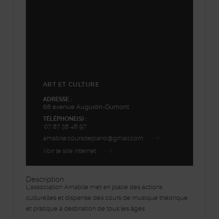
ART ET CULTURE
ADRESSE :
68 avenue Augustin-Dumont
TÉLÉPHONE(S) :
07 87 38 48 97
amabile.coursdepiano@gmail.com
Voir le site internet
Description
L'association Amabile met en place des actions
culturelles et dispense des cours de musique théorique
et pratique à destination de tous les âges.