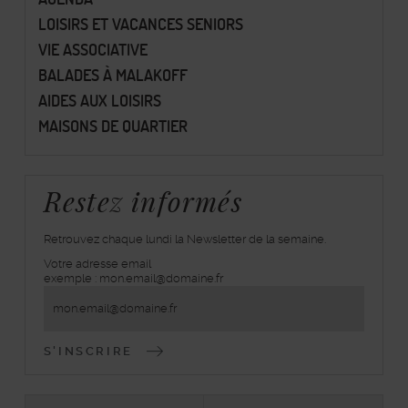
LOISIRS ET VACANCES SENIORS
VIE ASSOCIATIVE
BALADES À MALAKOFF
AIDES AUX LOISIRS
MAISONS DE QUARTIER
Restez informés
Retrouvez chaque lundi la Newsletter de la semaine.
Votre adresse email
inscrivez-
exemple : mon.email@domaine.fr
vous
à
la
lettre
d'information
Bloc
Tabulations