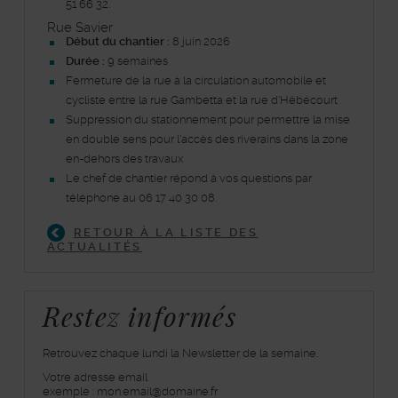
51 66 32.
Rue Savier
Début du chantier :
8 juin 2026
Durée :
9
semaines
Fermeture de la rue à la circulation automobile et
cycliste entre la rue Gambetta et la rue d'Hébécourt
Suppression du stationnement pour permettre la mise
en double sens pour l'accès des riverains dans la zone
en-dehors des travaux
Le chef de chantier répond à vos questions par
téléphone au 06 17 40 30 08.
RETOUR À LA LISTE DES
ACTUALITÉS
Restez informés
Retrouvez chaque lundi la Newsletter de la semaine.
Votre adresse email
inscrivez-
exemple : mon.email@domaine.fr