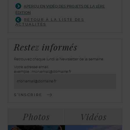
APERÇU EN VIDÉO DES PROJETS DE LA 1ÈRE
ÉDITION
RETOUR À LA LISTE DES
ACTUALITÉS
Restez informés
Retrouvez chaque lundi la Newsletter de la semaine.
Votre adresse email
inscrivez-
exemple : mon.email@domaine.fr
vous
à
la
lettre
d'information
Bloc
Tabulations
Photos
Vidéos