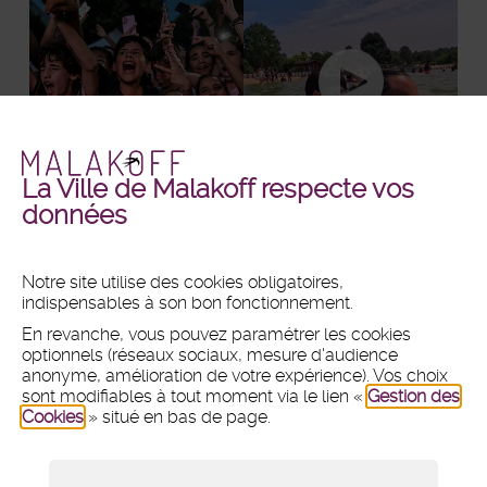
La Ville de Malakoff respecte vos
Malakoff
Malakoff
+ DE PHOTOS
+ DE VIDÉOS
données
en
en
images
vidéos
Notre site utilise des cookies obligatoires,
indispensables à son bon fonctionnement.
MAIRIE
En revanche, vous pouvez paramétrer les cookies
Hôtel de ville
optionnels (réseaux sociaux, mesure d'audience
1 place du 11 Novembre 1918
anonyme, amélioration de votre expérience). Vos choix
CS 80031 - 92240 Malakoff
sont modifiables à tout moment via le lien «
Gestion des
Cookies
» situé en bas de page.
Tél :
01 47 46 75 00
Nous contacter par mail
Lundi :
8h30 - 12h et 13h30 - 18h