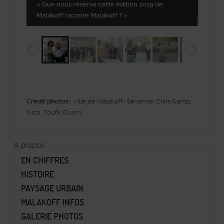
« Que nous réserve cette édition 2019 de
Malakoff raconte Malakoff ? »
Crédit photos :
Ville de Malakoff- Séverine, Chris &amp;
Nico, Toufik Oulmi.
À propos
EN CHIFFRES
HISTOIRE
PAYSAGE URBAIN
MALAKOFF INFOS
GALERIE PHOTOS