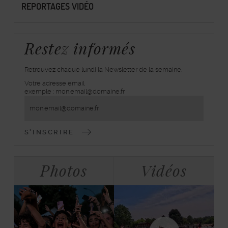
REPORTAGES VIDÉO
Restez informés
Retrouvez chaque lundi la Newsletter de la semaine.
Votre adresse email
inscrivez-
exemple : mon.email@domaine.fr
vous
à
la
lettre
d'information
Bloc
Tabulations
Photos
Vidéos