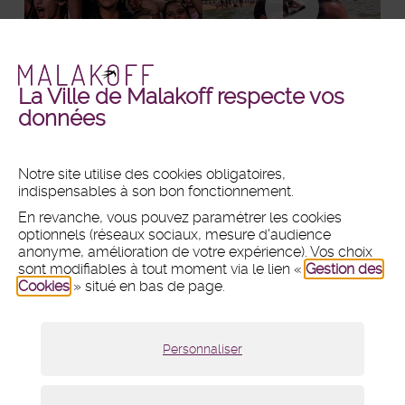
La Ville de Malakoff respecte vos
Malakoff
Malakoff
+ DE PHOTOS
+ DE VIDÉOS
données
en
en
images
vidéos
Notre site utilise des cookies obligatoires,
indispensables à son bon fonctionnement.
MAIRIE
En revanche, vous pouvez paramétrer les cookies
Hôtel de ville
optionnels (réseaux sociaux, mesure d'audience
1 place du 11 Novembre 1918
anonyme, amélioration de votre expérience). Vos choix
CS 80031 - 92240 Malakoff
sont modifiables à tout moment via le lien «
Gestion des
Cookies
» situé en bas de page.
Tél :
01 47 46 75 00
Nous contacter par mail
Lundi :
8h30 - 12h et 13h30 - 18h
Personnaliser
Mardi, mercredi et vendredi :
8h30 - 12h et 13h30 - 17h
Jeudi :
8h30 - 12h
Samedi :
9h - 12h (fermé du 18 juillet au 15 août 2026)