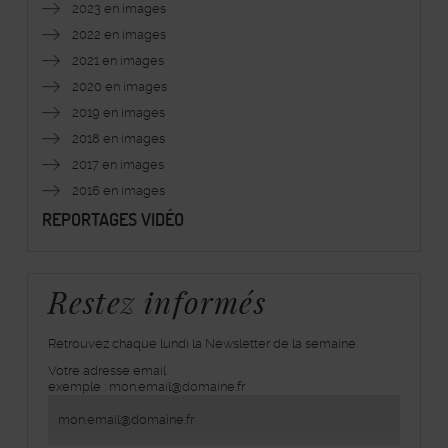
2023 en images
2022 en images
2021 en images
2020 en images
2019 en images
2018 en images
2017 en images
2016 en images
REPORTAGES VIDÉO
Restez informés
Retrouvez chaque lundi la Newsletter de la semaine.
Votre adresse email
inscrivez-
exemple : mon.email@domaine.fr
vous
à
la