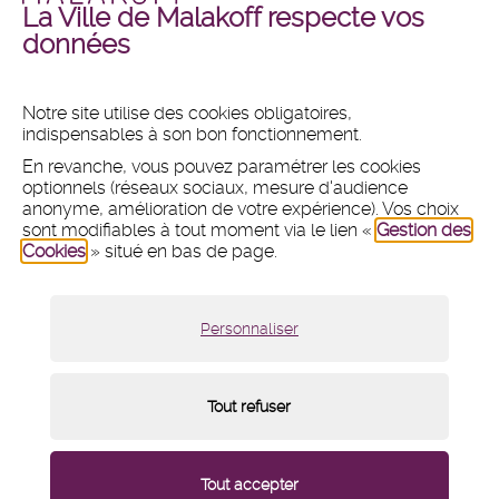
La Ville de Malakoff respecte vos
Malakoff
Malakoff
+ DE PHOTOS
+ DE VIDÉOS
données
en
en
images
vidéos
Notre site utilise des cookies obligatoires,
indispensables à son bon fonctionnement.
MAIRIE
En revanche, vous pouvez paramétrer les cookies
Hôtel de ville
optionnels (réseaux sociaux, mesure d'audience
1 place du 11 Novembre 1918
anonyme, amélioration de votre expérience). Vos choix
sont modifiables à tout moment via le lien «
Gestion des
CS 80031 - 92240 Malakoff
Cookies
» situé en bas de page.
Tél :
01 47 46 75 00
Nous contacter par mail
Lundi :
8h30 - 12h et 13h30 - 18h
Personnaliser
Mardi, mercredi et vendredi :
8h30 - 12h et 13h30 - 17h
Jeudi :
8h30 - 12h
Samedi :
9h - 12h (fermé du 18 juillet au 15 août 2026)
Tout refuser
Menu
Mentions légales
/
Plan du site
/
Cookies
/
de
pied
Paramétrage des cookies
/
Contact
/
Crédits
/
du
page
Accessibilité : partiellement conforme
/
Newsletter
Tout accepter