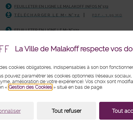
FEUILLETER EN LIGNE LE MALAKOFF INFOS N°372
TÉLÉCHARGER LE M+ N°72
PDF - 3.99 MO
FEUILLETER EN LIGNE LE M+ N°372
RETOUR À LA LISTE DES ACTUALITÉS
La Ville de Malakoff respecte vos d
se des cookies obligatoires, indispensables à son bon fonctionn
us pouvez paramétrer les cookies optionnels (réseaux sociaux
me, amélioration de votre expérience). Vos choix sont modifia
en «
Gestion des Cookies
» situé en bas de page.
di :
8h30 - 12h et 13h30 - 18h
di, mercredi et vendredi :
8h30 - 12h et 13h30 - 17h
di :
8h30 - 12h
edi :
9h - 12h (fermé du 18 juillet au 15 août 2026)
onnaliser
Tout refuser
Tout acc
s
/
Plan du site
/
Cookies
/
Paramétrage des cookies
/
Contact
/
Cré