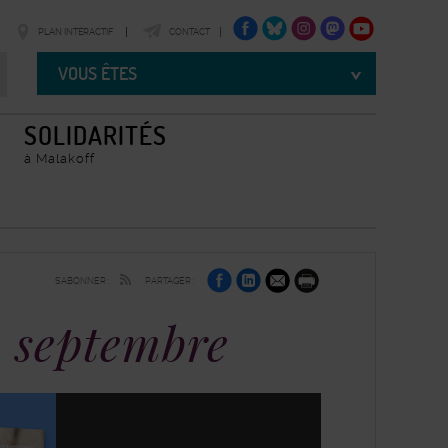
FACEBOOK
TWITTER
INSTAGRAM
TWITTER
YOUTUBE
PLAN INTÉRACTIF
CONTACT
Vous
êtes
VOUS ÊTES
SOLIDARITÉS
à Malakoff
sur
sur
par
S'ABONNER :
PARTAGER :
Facebook
Linkedin
e-
Imprimer
mail
e septembre