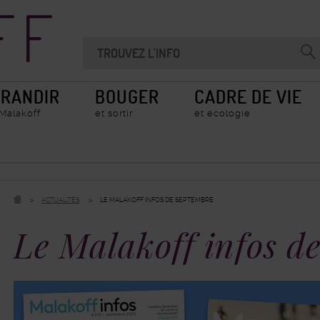
Recherche
Chercher
Valider
sur
la
le
recherche
site
RANDIR
BOUGER
CADRE DE VIE
 Malakoff
et sortir
et écologie
ACTUALITÉS
LE MALAKOFF INFOS DE SEPTEMBRE
Le Malakoff infos d