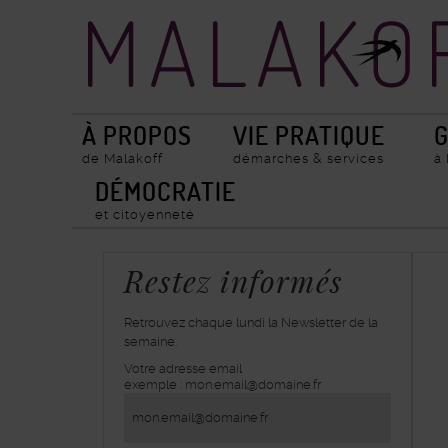
Accueil
Recherche
ville
de
Malakoff
À PROPOS
VIE PRATIQUE
G
de Malakoff
démarches & services
à
DÉMOCRATIE
et citoyenneté
Restez informés
Retrouvez chaque lundi la Newsletter de la
semaine.
Votre adresse email
inscrivez-
exemple : mon.email@domaine.fr
vous
à
la