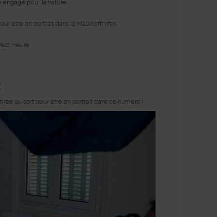
re engagé pour la nature
our être en portrait dans le Malakoff infos
Vect’Heure
E
irée au sort pour être en portrait dans ce numéro !
Lancer la video