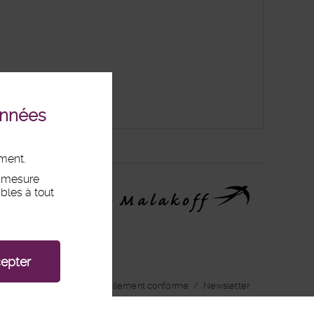
onnées
ement.
, mesure
bles à tout
epter
dits
/
Accessibilité : partiellement conforme
/
Newsletter