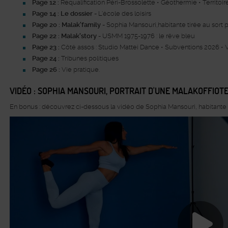
Page 12 :
Requalification Péri-Brossolette • Géothermie • Territoi
Page 14 : Le dossier -
L’école des loisirs
Page 20 : Malak'family
-
Sophia Mansouri,habitante tirée au sort p
Page 22 : Malak'story -
USMM 1975-1976 : le rêve bleu
Page 23 :
Côté assos : Studio Mattei Dance • Subventions 2026 • 
Page 24 :
Tribunes politiques
Page 26 :
Vie pratique.
VIDÉO : SOPHIA MANSOURI, PORTRAIT D'UNE MALAKOFFIOT
En bonus : découvrez ci-dessous la vidéo de Sophia Mansouri, habitante t