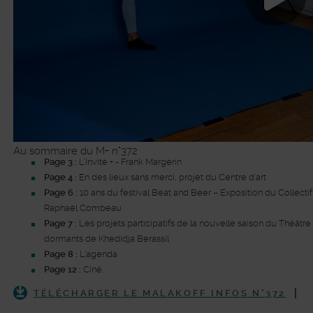
Au sommaire du M+ n°372
Page 3 :
L'invité + - Frank Margerin
Page 4 :
En des lieux sans merci, projet du Centre d’art
Page 6 :
10 ans du festival Beat and Beer – Exposition du Collectif
Raphaël Combeau
Page 7 :
Les projets participatifs de la nouvelle saison du Théâtr
dormants de Khedidja Berassil
Page 8 :
L'agenda
Page 12 :
Ciné.
TÉLÉCHARGER LE MALAKOFF INFOS N°372