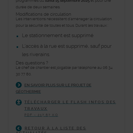
programmés du
lundi 15 septembre 2025
et pour une
durée de deux semaines.
Modifications de circulation
Les interventions nécessitent d'aménager la circulation
pour la sécurité de toutes et tous. Durant les travaux :
Le stationnement est supprimé
L'accès à la rue est supprimé, sauf pour
les riverains.
Des questions ?
Le chef de chantier est joigable par téléphone au 06 34
30 77 80.
EN SAVOIR PLUS SUR LE PROJET DE
GÉOTHERMIE
TÉLÉCHARGER LE FLASH INFOS DES
TRAVAUX
PDF - 217.67 KO
RETOUR À LA LISTE DES
ACTUALITÉS