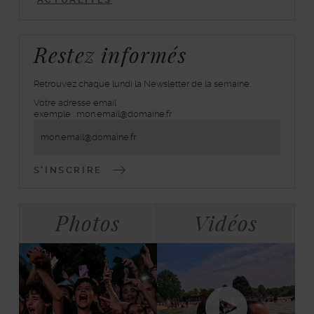
Restez informés
Retrouvez chaque lundi la Newsletter de la semaine.
Votre adresse email
inscrivez-
exemple : mon.email@domaine.fr
vous
à
la
lettre
d'information
Bloc
Tabulations
Photos
Vidéos