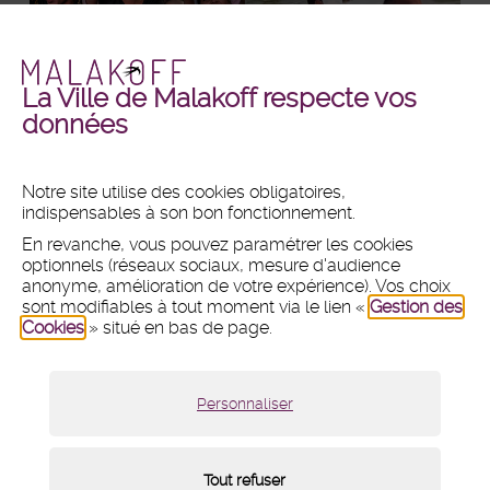
La Ville de Malakoff respecte vos
Malakoff
Malakoff
+ DE PHOTOS
+ DE VIDÉOS
données
en
en
images
vidéos
Notre site utilise des cookies obligatoires,
indispensables à son bon fonctionnement.
MAIRIE
En revanche, vous pouvez paramétrer les cookies
Hôtel de ville
optionnels (réseaux sociaux, mesure d'audience
1 place du 11 Novembre 1918
anonyme, amélioration de votre expérience). Vos choix
CS 80031 - 92240 Malakoff
sont modifiables à tout moment via le lien «
Gestion des
Cookies
» situé en bas de page.
Tél :
01 47 46 75 00
Nous contacter par mail
Lundi :
8h30 - 12h et 13h30 - 18h
Personnaliser
Mardi, mercredi et vendredi :
8h30 - 12h et 13h30 - 17h
Jeudi :
8h30 - 12h
Samedi :
9h - 12h (fermé du 18 juillet au 15 août 2026)
Tout refuser