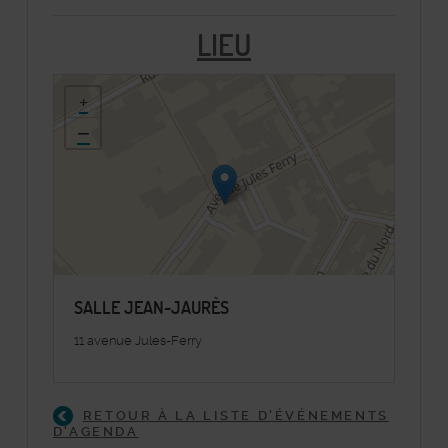
LIEU
48.820637,2.299526
+
−
SALLE JEAN-JAURÈS
©
Plan-interactif
, Contributeurs d'
OpenStreetMap
11 avenue Jules-Ferry
RETOUR À LA LISTE D'ÉVÉNEMENTS
D'AGENDA