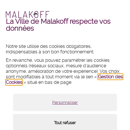
La Ville de Malakoff respecte vos
Malakoff
Malakoff
+ DE PHOTOS
+ DE VIDÉOS
données
en
en
images
vidéos
Notre site utilise des cookies obligatoires,
indispensables à son bon fonctionnement.
MAIRIE
En revanche, vous pouvez paramétrer les cookies
Hôtel de ville
optionnels (réseaux sociaux, mesure d'audience
1 place du 11 Novembre 1918
anonyme, amélioration de votre expérience). Vos choix
CS 80031 - 92240 Malakoff
sont modifiables à tout moment via le lien «
Gestion des
Cookies
» situé en bas de page.
Tél :
01 47 46 75 00
Nous contacter par mail
Lundi :
8h30 - 12h et 13h30 - 18h
Personnaliser
Mardi, mercredi et vendredi :
8h30 - 12h et 13h30 - 17h
Jeudi :
8h30 - 12h
Samedi :
9h - 12h (fermé du 18 juillet au 15 août 2026)
Tout refuser
Menu