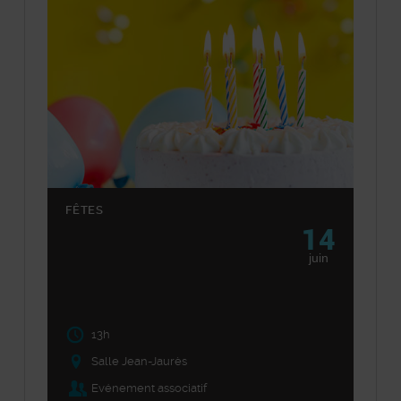
FÊTES
14
juin
13h
Salle Jean-Jaurès
Evénement associatif