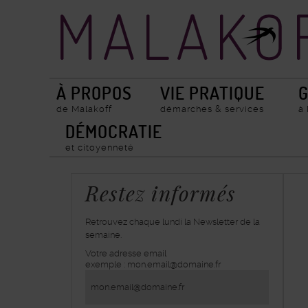
Accueil
Recherche
ville
de
Malakoff
À PROPOS
VIE PRATIQUE
G
de Malakoff
démarches & services
à
DÉMOCRATIE
et citoyenneté
Restez informés
Retrouvez chaque lundi la Newsletter de la
semaine.
Votre adresse email
inscrivez-
exemple : mon.email@domaine.fr
vous
à
la