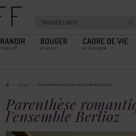
Recherche
Chercher
Valider
sur
la
le
recherche
site
RANDIR
BOUGER
CADRE DE VIE
 Malakoff
et sortir
et écologie
AGENDA
PARENTHÈSE ROMANTIQUE AVEC L'ENSEMBLE BERLIOZ
Parenthèse romanti
l'ensemble Berlioz