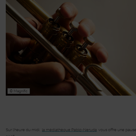
© Magnific
Sur l'heure du midi,
la médiathèque Pablo-Neruda
vous offre une pause