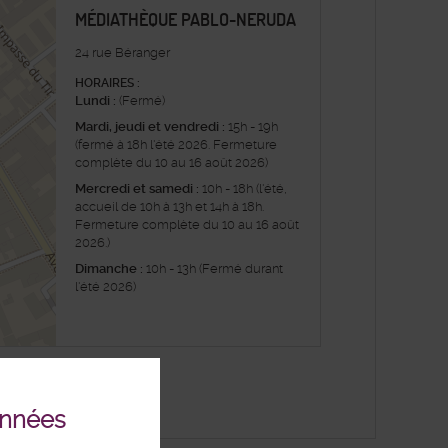
MÉDIATHÈQUE PABLO-NERUDA
24 rue Béranger
HORAIRES :
Lundi :
(Fermé)
Mardi, jeudi et vendredi :
15h - 19h
(fermé à 18h l'été 2026. Fermeture
complète du 10 au 16 août 2026)
Mercredi et samedi :
10h - 18h (l'été,
accueil de 10h à 13h et 14h à 18h.
Fermeture complète du 10 au 16 août
2026.)
Dimanche :
10h - 13h (Fermé durant
l'été 2026)
enStreetMap
onnées