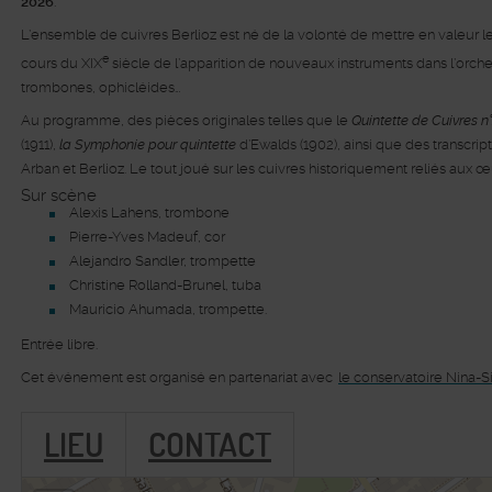
2026
.
L’ensemble de cuivres Berlioz est né de la volonté de mettre en valeur l
e
cours du XIX
siècle de l’apparition de nouveaux instruments dans l’orches
trombones, ophicléides…
Au programme, des pièces originales telles que le
Quintette de Cuivres n
(1911),
la Symphonie pour quintette
d’Ewalds (1902), ainsi que des transcrip
Arban et Berlioz. Le tout joué sur les cuivres historiquement reliés aux 
Sur scène
Alexis Lahens, trombone
Pierre-Yves Madeuf, cor
Alejandro Sandler, trompette
Christine Rolland-Brunel, tuba
Mauricio Ahumada, trompette.
Entrée libre.
Cet événement est organisé en partenariat avec
le conservatoire Nina-
LIEU
CONTACT
48.82122,2.302536