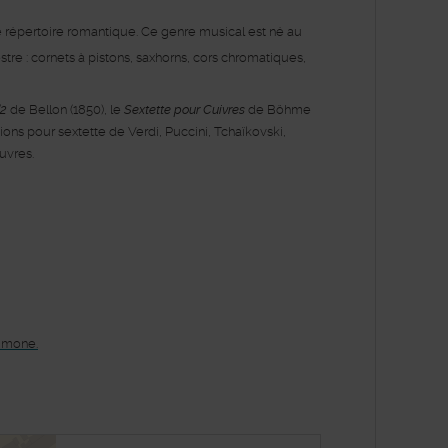
e répertoire romantique. Ce genre musical est né au
tre : cornets à pistons, saxhorns, cors chromatiques,
°2
de Bellon (1850), le
Sextette pour Cuivres
de Böhme
tions pour sextette de Verdi, Puccini, Tchaïkovski,
œuvres.
Simone.