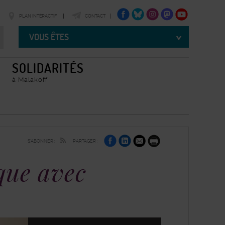
FACEBOOK
TWITTER
INSTAGRAM
TWITTER
YOUTUBE
PLAN INTÉRACTIF
CONTACT
Vous
êtes
VOUS ÊTES
SOLIDARITÉS
à Malakoff
sur
sur
par
S'ABONNER :
PARTAGER :
Facebook
Linkedin
e-
Imprimer
mail
que avec