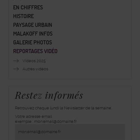
EN CHIFFRES
HISTOIRE
PAYSAGE URBAIN
MALAKOFF INFOS
GALERIE PHOTOS
REPORTAGES VIDÉO
Vidéos 2025
Autres vidéos
Restez informés
Retrouvez chaque lundi la Newsletter de la semaine.
Votre adresse email
inscrivez-
exemple : mon.email@domaine.fr
vous
à
la